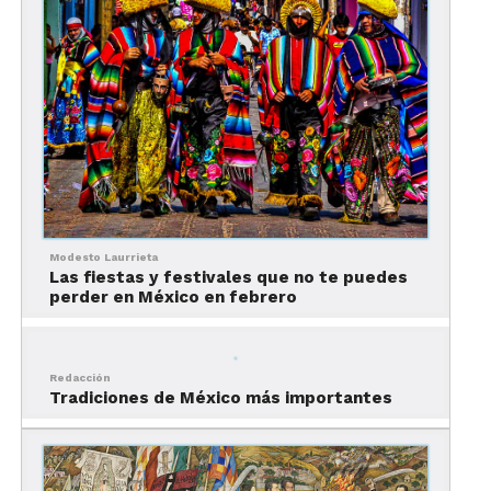
máximo, como Las Coloradas, cerca de
Mérida
; la
laguna de
Bacalar
, en Quintana Roo; las lagunas de
Montebello, en
Chiapas;
Hierve el Agua, en
Oaxaca;
y Tlaquepaque, en
Guadalajara
. Aunque vamos,
sólo basta visitar un mercado en cualquier parte
del país para vivir la experiencia.
2. Por sus ciudades que nunca
duermen
Modesto Laurrieta
Las fiestas y festivales que no te puedes
perder en México en febrero
Redacción
Tradiciones de México más importantes