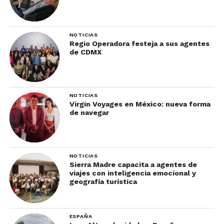
5. Por su inolvidable sabor
NOTICIAS
Regio Operadora festeja a sus agentes
de CDMX
NOTICIAS
Virgin Voyages en México: nueva forma
de navegar
Razones para conocer México
NOTICIAS
Sierra Madre capacita a agentes de
Nombrada Patrimonio Cultural Inmaterial de la
viajes con inteligencia emocional y
geografía turística
Humanidad por la UNESCO, la gastronomía
mexicana es una de las mejores del mundo y una
de las principales razones para conocer México.
ESPAÑA
Resultado de la combinación de la tradición