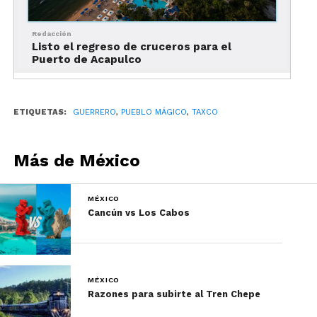
¿Para quién es?
¡Para todos! Siempre y cuando no
teman a las alturas
Redacción
Listo el regreso de cruceros para el
Puerto de Acapulco
Costo:
95 pesos redondo y 65 pesos sencillo
3. Mina Prehispánica de Taxco
ETIQUETAS:
GUERRERO
,
PUEBLO MÁGICO
,
TAXCO
Más de México
MÉXICO
Cancún vs Los Cabos
Las mejores cosas que hacer en Taxco
MÉXICO
Razones para subirte al Tren Chepe
¿Por qué visitarla?
Una de las experiencias más