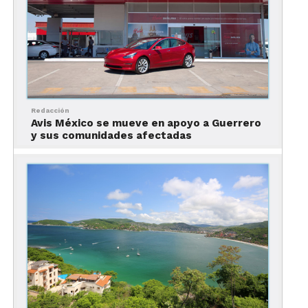
1. Templo de Santa Prisca
Redacción
Avis México se mueve en apoyo a Guerrero
y sus comunidades afectadas
Las mejores cosas que hacer en Taxco
¿Por qué visitarlo?
El símbolo de la ciudad, es una
majestuosa iglesia de cantera rosa de estilo
barroco dedicada a los santos patrones de la
ciudad: Santa Prisca y San Sebastián. Fue creada