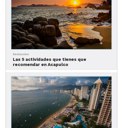
Redacción
Las mejores cosas que hacer en Taxco
Las 5 actividades que tienes que
recomendar en Acapulco
Una de las atracciones más importantes que visitar
en Taxco, el teleférico conecta la montaña –donde
está el hotel Montetaxco- con el pueblo de Taxco,
subiendo hasta 170 metros de alto. ¡Un trayecto
corto pero espectacular!
¿Por qué tomarlo?
Para disfrutar de una vista
espectacular de la ciudad desde las alturas