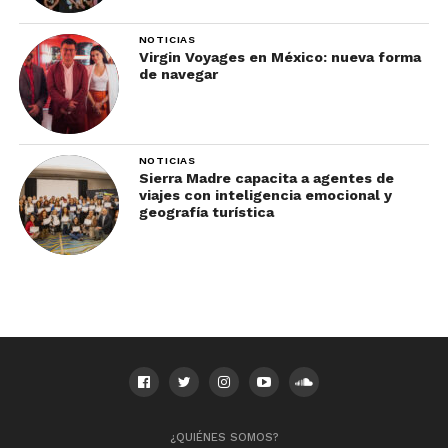
Ojo
: asegúrate de que las piezas sean originales,
NOTICIAS
pues es común encontrar alpaca (una aleación de
Virgin Voyages en México: nueva forma
de navegar
zinc, cobre y níquel). Lee más de cómo comprar
plata
aquí
.
5. Museo de Arte Virreinal
NOTICIAS
Sierra Madre capacita a agentes de
viajes con inteligencia emocional y
geografía turística
Las mejores cosas que hacer en Taxco
¿QUIÉNES SOMOS?