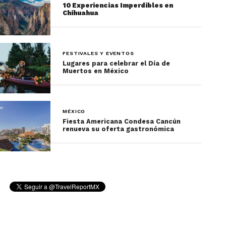
10 Experiencias Imperdibles en
Chihuahua
Precauciones al ir a las
trajineras de Xochimilco
FESTIVALES Y EVENTOS
Lugares para celebrar el Día de
Muertos en México
MÉXICO
Fiesta Americana Condesa Cancún
renueva su oferta gastronómica
¿Ya se puede ir a las trajineras de Xochimilco?
Aunque ya se puede ir a las trajineras de
Xochimilco, es muy importante que tomes
algunas precauciones para cuidarte del COVID-19
si vas a tomar un recorrido. Entre las más