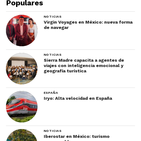
Populares
importantes están que solamente vayas con las
personas con quienes vivas, no te quites el
NOTICIAS
Virgin Voyages en México: nueva forma
cubrebocas para nada y no compartas bebidas de
de navegar
la misma botella o vaso. Recuerda llevar gel
antibacterial y toallitas desinfectantes,
especialmente si vas a ir al baño.
NOTICIAS
Sierra Madre capacita a agentes de
viajes con inteligencia emocional y
geografía turística
ESPAÑA
Iryo: Alta velocidad en España
NOTICIAS
Iberostar en México: turismo