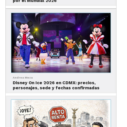
por el Mundial 2026
(máximo tres por persona).
También te tomarán la temperatura antes de
subirte a la trajinera y tendrás que usar cubrebocas
todo el tiempo. Las trajineras serán desinfectadas
después de cada uso y tendrán gel antibacterial
disponible. Habrá señales para mantener el
distanciamiento social, tendrás que usar
cubrebocas (esto también aplica para la persona
que lleva la trajinera) y se promoverá el lavado de
manos.
Andrea Meza
Disney On Ice 2026 en CDMX: precios,
El horario de servicio será de 9:00 a 17:00 todo los
personajes, sede y fechas confirmadas
días.
Descuentos en las trajineras