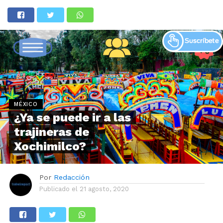
MÉXICO
¿Ya se puede ir a las
trajineras de
Xochimilco?
Por
Redacción
Publicado el
21 agosto, 2020