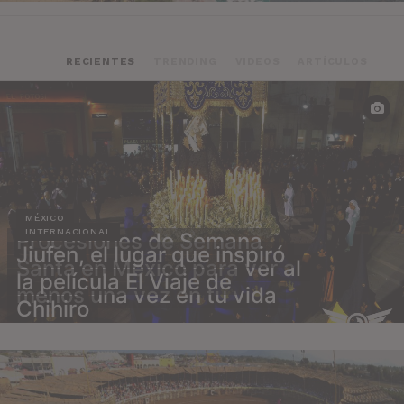
RECIENTES
TRENDING
VIDEOS
ARTÍCULOS
MÉXICO
INTERNACIONAL
Procesiones de Semana
Jiufen, el lugar que inspiró
Santa en México para ver al
la película El Viaje de
menos una vez en tu vida
Chihiro