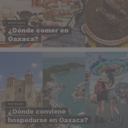
DESTINOS
¿Dónde comer en
Oaxaca?
HOTELES
¿Dónde conviene
hospedarse en Oaxaca?