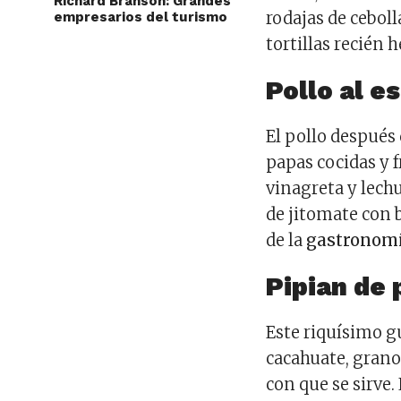
Richard Branson: Grandes
rodajas de cebol
empresarios del turismo
tortillas recién 
Pollo al es
El pollo después 
papas cocidas y f
vinagreta y lech
de jitomate con 
de la
gastronomí
Pipian de 
Este riquísimo g
cacahuate, granos
con que se sirve.