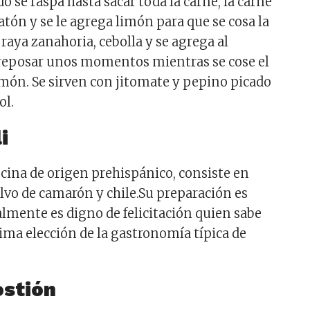
udo se raspa hasta sacar toda la carne, la carne
tón y se le agrega limón para que se cosa la
o raya zanahoria, cebolla y se agrega al
 reposar unos momentos mientras se cose el
imón. Se sirven con jitomate y pepino picado
ol.
i
cocina de origen prehispánico, consiste en
olvo de camarón y chile.Su preparación es
almente es digno de felicitación quien sabe
sima elección de la gastronomía típica de
ostión