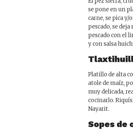
El pez sierra, cr
se pone en un pla
carne, se pica y/
pescado, se deja
pescado con el l
y con salsa huich
Tlaxtihuill
Platillo de alta 
atole de maíz, p
muy delicada, re
cocinarlo. Riquí
Nayarit.
Sopes de 