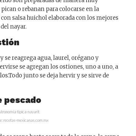
 cerdo son preparadas de manera muy
e pican o rebanan para colocarse en la
n con salsa huichol elaborada con los mejores
 del nayar.
stión
y se reagrega agua, laurel, orégano y
servirse se agregan los ostiones, uno a uno, a
os.Todo junto se deja hervir y se sirve de
e pescado
e: recetas-mexicanas.com.mx