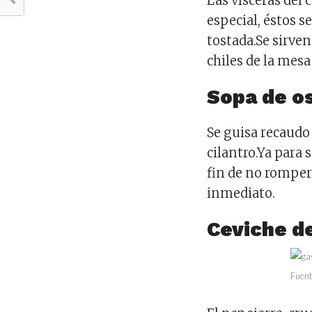
Las vísceras del
especial, éstos s
tostada.Se sirve
chiles de la mesa
Sopa de o
Se guisa recaudo 
cilantro.Ya para 
fin de no romperl
inmediato.
Ceviche d
Fuent