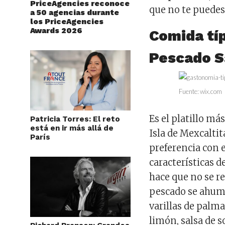
PriceAgencies reconoce
que no te puedes
a 50 agencias durante
los PriceAgencies
Awards 2026
Comida típ
Pescado 
Fuente: wix.com
Es el platillo má
Patricia Torres: El reto
está en ir más allá de
Isla de Mexcalti
París
preferencia con 
características d
hace que no se re
pescado se ahuma
varillas de palm
limón, salsa de s