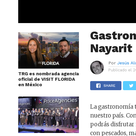
Gastron
Nayarit
Por
Jesús A
Publicado el
2
TRG es nombrada agencia
oficial de VISIT FLORIDA
en México
SHARE
La gastronomía tí
nuestro país. Con
podrás disfrutar
con pescados, ma