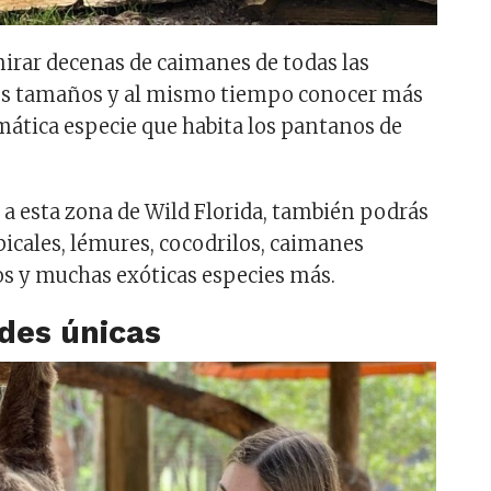
irar decenas de caimanes de todas las
los tamaños y al mismo tiempo conocer más
mática especie que habita los pantanos de
a a esta zona de Wild Florida, también podrás
picales, lémures, cocodrilos, caimanes
os y muchas exóticas especies más.
ades únicas