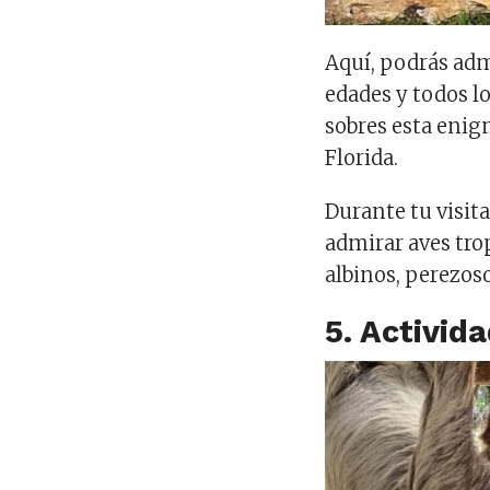
Aquí, podrás adm
edades y todos 
sobres esta enig
Florida.
Durante tu visit
admirar aves tro
albinos, perezos
5. Activid