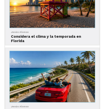
Rainbow Springs State Park
Nada, haz snorkel o explora los jardines y cascadas
de este parque natural.
Dirección:
19158 SW 81st Place Rd, Dunnellon, FL
34432
Jesús Alonso
Considera el clima y la temporada en
Florida
Dónde Comer
La gastronomía en
Ocala Florida
combina sabores
tradicionales con propuestas innovadoras:
Mojo’s
:
Jesús Alonso