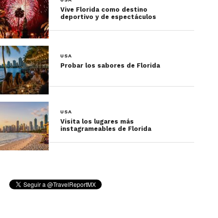
Vive Florida como destino
Dónde Hospedarse
deportivo y de espectáculos
Desde lujosos hoteles ecuestres hasta acogedoras
posadas, Ocala ofrece opciones para todos los
USA
Probar los sabores de Florida
viajeros:
The
Equestrian
USA
Hotel
: Lujo y
Visita los lugares más
vistas
instagrameables de Florida