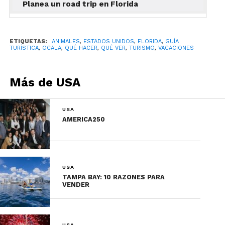
Planea un road trip en Florida
ETIQUETAS:
ANIMALES
,
ESTADOS UNIDOS
,
FLORIDA
,
GUÍA
TURÍSTICA
,
OCALA
,
QUÉ HACER
,
QUÉ VER
,
TURISMO
,
VACACIONES
Hamburguesas, mariscos y cócteles en
un ambiente relajado.
Más de USA
Harry’s Seafood Bar & Grille
: Sabores
cajún y criollos con un toque vibrante.
USA
AMERICA250
La Cuisine
: Cocina francesa con
ingredientes locales y un ambiente
elegante.
Ivy House
: Sabores sureños en un
USA
TAMPA BAY: 10 RAZONES PARA
espacio histórico con encanto.
VENDER
Todd and Shelly’s Farm Fresh
Restaurant
: Platos frescos con
productos locales.
USA