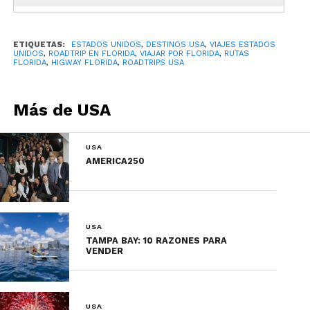
ETIQUETAS:
ESTADOS UNIDOS
,
DESTINOS USA
,
VIAJES ESTADOS
UNIDOS
,
ROADTRIP EN FLORIDA
,
VIAJAR POR FLORIDA
,
RUTAS
FLORIDA
,
HIGWAY FLORIDA
,
ROADTRIPS USA
Más de USA
USA
AMERICA250
cómodas
USA
TAMPA BAY: 10 RAZONES PARA
amplias
VENDER
bien conectadas
USA