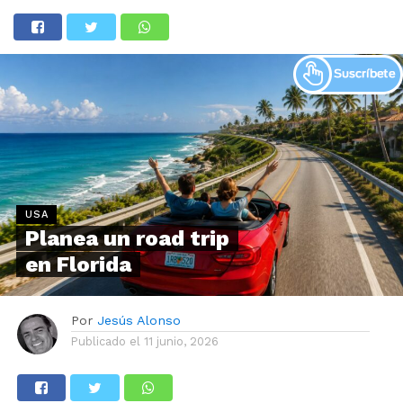
USA
Planea un road trip
en Florida
Por
Jesús Alonso
Publicado el
11 junio, 2026