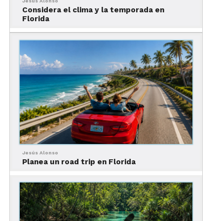
Jesús Alonso
Considera el clima y la temporada en
Florida
Acceso completo al parque temático
durante todo el día.
Acceso Express al Studio
Tour
Jesús Alonso
Planea un road trip en Florida
Entrada rápida al legendario recorrido detrás de
cámaras de Universal Studios Hollywood.
Compra segura