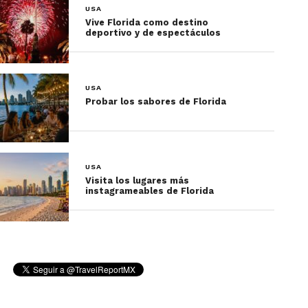
USA
Vive Florida como destino
deportivo y de espectáculos
USA
Probar los sabores de Florida
sets cinematográficos reales
USA
efectos especiales
Visita los lugares más
instagrameables de Florida
escenas icónicas
simulaciones inmersivas
experiencias interactivas
Una experiencia que convierte el parque en algo
mucho más auténtico que un parque temático