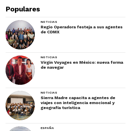
tradicional.
Populares
Atracciones, Adrenalina y
NOTICIAS
Regio Operadora festeja a sus agentes
Experiencias
de CDMX
Además del Studio Tour, Universal Studios
Hollywood ofrece atracciones inspiradas en
NOTICIAS
franquicias mundialmente famosas.
Virgin Voyages en México: nueva forma
de navegar
NOTICIAS
Sierra Madre capacita a agentes de
viajes con inteligencia emocional y
geografía turística
ESPAÑA