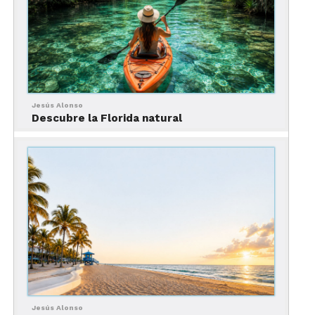
Reservación fácil y confiable para asegurar tu
acceso.
Fechas limitadas
Promoción disponible únicamente durante un
Jesús Alonso
periodo específico.
Descubre la Florida natural
Recuerdos inolvidables
Experiencias diseñadas para crear momentos
únicos en Los Ángeles.
El legendario Studio Tour
Jesús Alonso