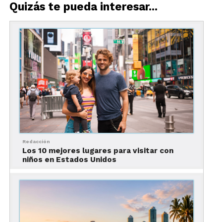
Quizás te pueda interesar...
Universal Studios Hollywood mezcla adrenalina,
entretenimiento y experiencias cinematográficas
en uno de los parques más famosos de California.
Aquí los visitantes pueden disfrutar:
Redacción
Los 10 mejores lugares para visitar con
niños en Estados Unidos
atracciones inspiradas en
películas icónicas