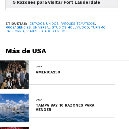
5 Razones para visitar Fort Lauderdale
ETIQUETAS:
ESTADOS UNIDOS
,
PARQUES TEMÁTICOS
,
PRICEAGENCIES
,
UNIVERSAL STUDIOS HOLLYWOOD
,
TURISMO
CALIFORNIA
,
VIAJES ESTADOS UNIDOS
Más de USA
El Studio Tour es una de las experiencias
más emblemáticas del parque. A bordo del
famoso tranvía, los visitantes recorren
USA
AMERICA250
escenarios reales de filmación mientras
descubren cómo funciona la magia del
cine y la televisión.
USA
TAMPA BAY: 10 RAZONES PARA
Durante el recorrido aparecen:
VENDER