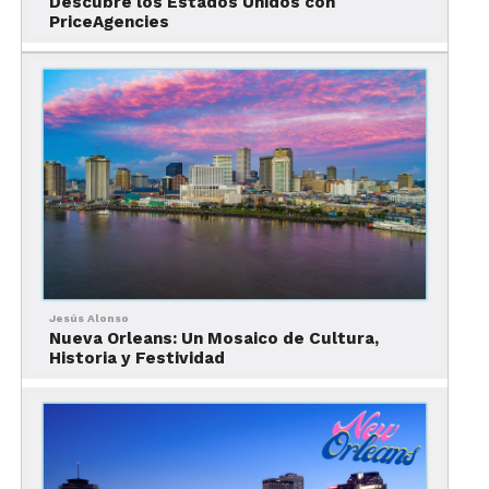
Descubre los Estados Unidos con
PriceAgencies
Mira nuestro video
¿Por qué vender Nueva
Orleans?
Porque ofrece:
experiencias auténticas
Jesús Alonso
cultura única en Estados Unidos
Nueva Orleans: Un Mosaico de Cultura,
Historia y Festividad
música en vivo todos los días
gastronomía reconocida
mundialmente
arquitectura histórica