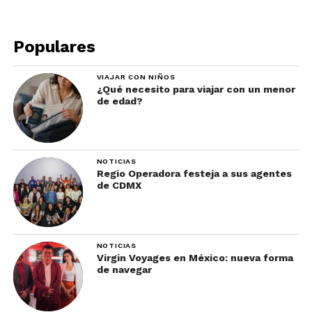
Populares
La experiencia mezcla:
VIAJAR CON NIÑOS
¿Qué necesito para viajar con un menor
historia
de edad?
música
paisaje urbano
NOTICIAS
ambiente sureño
Regio Operadora festeja a sus agentes
de CDMX
tradición estadounidense
Una experiencia relajada y visualmente
NOTICIAS
inolvidable.
Virgin Voyages en México: nueva forma
de navegar
3)Vivir la música en vivo