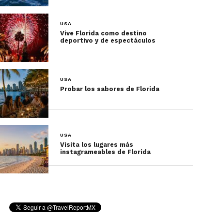
2)Paseo en barco por el
USA
Mississippi
Vive Florida como destino
deportivo y de espectáculos
El río Mississippi forma parte fundamental de la
identidad de Nueva Orleans.
USA
Probar los sabores de Florida
Los clásicos recorridos en barco de vapor
permiten disfrutar vistas panorámicas mientras la
ciudad cambia completamente al atardecer.
USA
Visita los lugares más
instagrameables de Florida