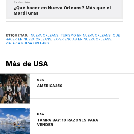
Redacción
¿Qué hacer en Nueva Orleans? Más que el
Mardi Gras
ETIQUETAS:
NUEVA ORLEANS
,
TURISMO EN NUEVA ORLEANS
,
QUÉ
El corazón histórico y cultural de la
HACER EN NUEVA ORLEANS
,
EXPERIENCIAS EN NUEVA ORLEANS
,
ciudad. Caminar por el French Quarter es
VIAJAR A NUEVA ORLEANS
descubrir balcones de hierro forjado,
arquitectura colonial, galerías de arte,
Más de USA
patios escondidos y calles llenas de
música en vivo.
USA
AMERICA250
Aquí aparecen algunos de los lugares más
emblemáticos de Nueva Orleans y gran parte de la
esencia que vuelve tan especial a la ciudad.
USA
TAMPA BAY: 10 RAZONES PARA
Ideal para viajeros que buscan cultura, historia y
VENDER
ambiente auténtico.