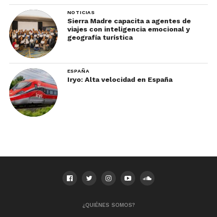
La música no es entretenimiento secundario en
NOTICIAS
Nueva Orleans.
Sierra Madre capacita a agentes de
viajes con inteligencia emocional y
Es parte de la vida cotidiana.
geografía turística
ESPAÑA
Iryo: Alta velocidad en España
Jazz, blues, soul y brass bands aparecen
constantemente en:
¿QUIÉNES SOMOS?
bares históricos