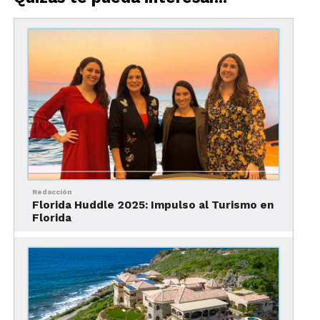
magia de Orlando, existe un rincón de
Florida que late con un ritmo distinto. Un
destino donde el sol brilla 361 días al año,
el arte y la gastronomía se mezclan con la
naturaleza, y cada atardecer es una postal
dorada sobre el Golfo de México.
Ese lugar es
St. Pete Clearwater
, un tesoro
que está conquistando el corazón de los
viajeros mexicanos.
Redacción
Florida Huddle 2025: Impulso al Turismo en
Florida