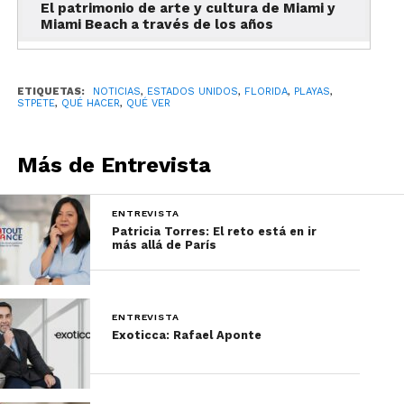
El patrimonio de arte y cultura de Miami y
Miami Beach a través de los años
ETIQUETAS:
NOTICIAS
,
ESTADOS UNIDOS
,
FLORIDA
,
PLAYAS
,
STPETE
,
QUÉ HACER
,
QUÉ VER
Más de Entrevista
Por su parte,
Andrea González
, brasileña
de nacimiento pero ciudadana del mundo,
representa la visión internacional del
ENTREVISTA
destino. “Empecé en aerolíneas, luego
Patricia Torres: El reto está en ir
más allá de París
trabajé en hoteles, y hoy tengo la fortuna
de conectar a St. Pete Clearwater con
mercados tan importantes como México.
Nuestro objetivo es claro: que los viajeros
ENTREVISTA
Exoticca: Rafael Aponte
mexicanos conozcan un Florida diferente,
más relajado, más cultural y con una
hospitalidad genuina”.