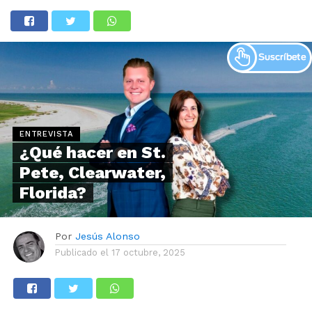
ENTREVISTA
¿Qué hacer en St.
Pete, Clearwater,
Florida?
Por
Jesús Alonso
Publicado el
17 octubre, 2025