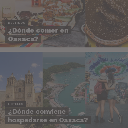
DESTINOS
¿Dónde comer en
Oaxaca?
HOTELES
¿Dónde conviene
hospedarse en Oaxaca?