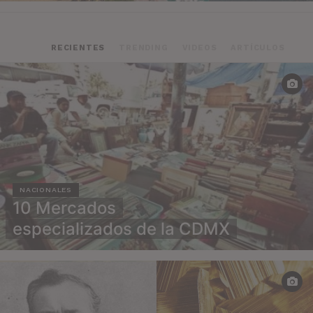
RECIENTES
TRENDING
VIDEOS
ARTÍCULOS
NACIONALES
10 Mercados
especializados de la CDMX