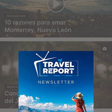
NACIONALES
10 razones para amar
Monterrey, Nuevo León
MÉXICO
Conoce la leyenda de Juan
del Jarro en San Luis Potosí