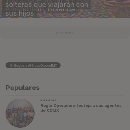
Top 5: Qué visitar en
solteras que viajarán con
Ámsterdam, Holanda
sus hijos
VER MÁS
Populares
NOTICIAS
Regio Operadora festeja a sus agentes
de CDMX