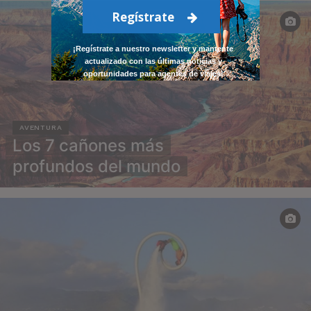
Regístrate
¡Regístrate a nuestro newsletter y mantente
actualizado con las últimas noticias y
oportunidades para agentes de viajes!
AVENTURA
Los 7 cañones más
profundos del mundo