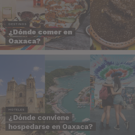
DESTINOS
¿Dónde comer en
Oaxaca?
HOTELES
¿Dónde conviene
hospedarse en Oaxaca?