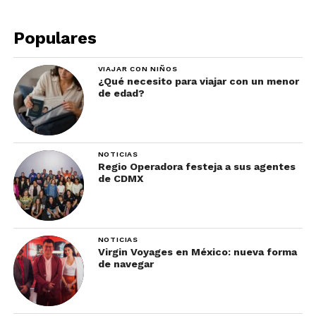
Dónde comer en Orlando si
estás en Downtown
Populares
VIAJAR CON NIÑOS
¿Qué necesito para viajar con un menor
de edad?
NOTICIAS
Regio Operadora festeja a sus agentes
de CDMX
NOTICIAS
Virgin Voyages en México: nueva forma
Fotos: Visit Orlando
de navegar
El centro de Orlando o Downtown Orlando podría
parecer la parte menos divertida del destino.