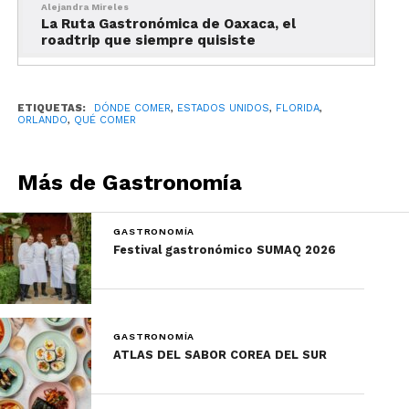
restaurante ofrece deliciosas opciones como
Alejandra Mireles
los Medallones de filete Mignon o unas
La Ruta Gastronómica de Oaxaca, el
roadtrip que siempre quisiste
exquisitas Chuletas de cordero.
Los deleites del mar
ETIQUETAS:
DÓNDE COMER
,
ESTADOS UNIDOS
,
FLORIDA
,
ORLANDO
,
QUÉ COMER
Más de Gastronomía
GASTRONOMÍA
Festival gastronómico SUMAQ 2026
GASTRONOMÍA
ATLAS DEL SABOR COREA DEL SUR
Una opción ideal para quienes cuidan su salud