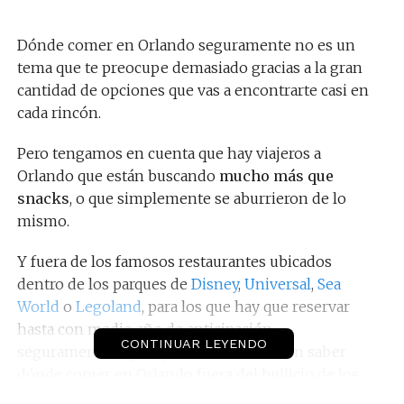
Dónde comer en Orlando seguramente no es un
tema que te preocupe demasiado gracias a la gran
cantidad de opciones que vas a encontrarte casi en
cada rincón.
Pero tengamos en cuenta que hay viajeros a
Orlando que están buscando
mucho más que
snacks
, o que simplemente se aburrieron de lo
mismo.
Y fuera de los famosos restaurantes ubicados
dentro de los parques de
Disney
,
Universal
,
Sea
World
o
Legoland
, para los que hay que reservar
hasta con medio año de anticipación,
CONTINUAR LEYENDO
seguramente hay viajeros interesados en saber
dónde comer en Orlando fuera del bullicio de los
parques.