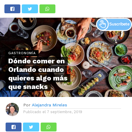
GASTRONOMÍA
Dónde comer en
Orlando cuando
quieres algo más
que snacks
Por
Alejandra Mireles
Publicado el
7 septiembre, 2019