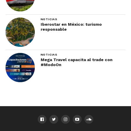
Localizado en el centro de Palm Beach, en este
local se sirven platillos japoneses y de cocina
asiática, preparados con ingredientes de Florida.
NOTICIAS
Iberostar en México: turismo
De manera creativa, el chef hace interpretaciones
responsable
de sushi fresco y sashimi, albóndigas únicas y
tempura.
No dejes de probar los tacos de pato pekinés,
NOTICIAS
Mega Travel capacita al trade con
hamachi sashimi (con chile serrano y ponzu),
#ModoOn
anguila (con foie gras, yuzu kosho y salsa de
anguila) o galbi marinated wagyu beef (BBQ,
coreana con ensalada de pepino).
Avocado Grill