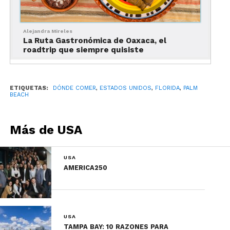
Gopeesingh.
Alejandra Mireles
Para el desayuno, su carta divide los platillos
La Ruta Gastronómica de Oaxaca, el
según el ánimo del comensal: Jump Star, Energize,
roadtrip que siempre quisiste
Comfort, Rejuvenating, Traditional & Healty y
Benedict Road. Los ingredientes que se mezclan
van desde frutas para un coctel, hasta salmón
ETIQUETAS:
DÓNDE COMER
,
ESTADOS UNIDOS
,
FLORIDA
,
PALM
BEACH
ahumado, aguacate, alcachofas asadas, filetes y
huevos.
Más de USA
Siguiendo bajo ese mismo concepto, el menú para
la comida se clasifica en Let’s No Wait to Star,
USA
Beach Salads, Pizzas & Flatbreads, Handhelds y
AMERICA250
Earth Grain Bowls. De este último, se recomienda
el Black Tiger Shrimp que lleva camarones,
arúgula, farro italiano, tomates cherry, chicharos,
azafrán, aguacate, queso de cabra y vinagreta de
USA
papaya.
TAMPA BAY: 10 RAZONES PARA