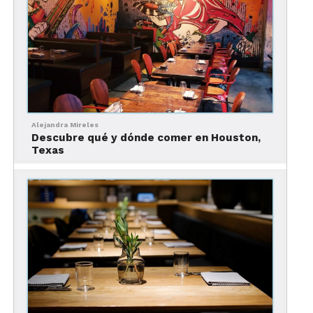
Guanabanas Restaurant
Alejandra Mireles
Descubre qué y dónde comer en Houston,
Texas
De los mejores lugares donde comer en The Palm Beaches
Con 15 años de existencia, es todo un referente en
la gastronomía de
The Palm Beaches.
Fueron de
los primeros participantes de la campaña “Fresh
from Florida” que promueve el consumo de
ingredientes (verduras, frutas, pescados y marisco)
que se producen en el estado.