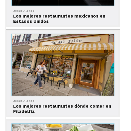
Así es como preparan platillos como Floridian
Jesús Alonso
Fritters (camarones fritos con un aderezo dulce de
Los mejores restaurantes mexicanos en
Estados Unidos
chile jalapeño), Antigua (pescado salteado con
vino blanco acompañado de jitomate fresco, arroz
y verduras de temporada), Macadamia Coconut
Fresh Catch (pescado salteado con macadamia y
coco servido con salsa de piña y mango) y Florida’s
Natalie’s Orchi Island Orange Juice.
El restaurante es como una palapa gigante, con
techo de paja y mesas alrededor, ideal para
disfrutar del bello paisaje. También tiene un
escenario donde, generalmente, se presenta un
Jesús Alonso
grupo de música en vivo.
Los mejores restaurantes dónde comer en
Filadelfia
Por todo lo anterior, la gente lo recomienda
cuando preguntas qué comer en The Palm
Beaches