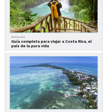
Redacción
Guía completa para viajar a Costa Rica, el
país de la pura vida
El modo más sencillo para llegar es tomar un
vuelo directo, saliendo de distintas partes de
México, como Cancún y Ciudad de México, con
aerolíneas como Aeroméxico e Interjetc. También
hay varios vuelos con escalas en ciudades de EUA,