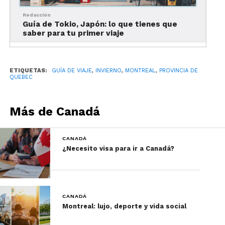
Redacción
Guía de Tokio, Japón: lo que tienes que
saber para tu primer viaje
ETIQUETAS:
GUÍA DE VIAJE
,
INVIERNO
,
MONTREAL
,
PROVINCIA DE
QUEBEC
Foto: Alison Slattery / Guía de Montreal en invierno
Viajar a un sitio frío requiere un poco de
Más de Canadá
preparación, pero no es nada demasiado complejo.
Usualmente se sigue la
regla de las tres capas
.
CANADÁ
¿Necesito visa para ir a Canadá?
La primera capa, que va pegada al cuerpo sobre la
ropa interior, debe consistir en un tejido ligero y
de preferencia sintético, que filtre el sudor. Evita el
algodón, ya que retiene la humedad y hace que
CANADÁ
tengas más frío. La ropa térmica tradicional (tanto
Montreal: lujo, deporte y vida social
playera como pantalón) es una estupenda opción.