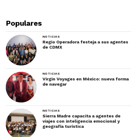
Populares
NOTICIAS
Foto: Alison Slattery / Guía de Montreal en invierno
Regio Operadora festeja a sus agentes
de CDMX
Además de lo anterior, debes llevar
guantes, bufanda (mejor de lana), gorro
que te cubra las orejas y botas
NOTICIAS
impermeables, de preferencia para
Virgin Voyages en México: nueva forma
nieve.
de navegar
Para los pies, lo mejor es usar calcetines delgados,
calcetines de lana y botas impermeables o para
NOTICIAS
nieve (no de esquiar).
Sierra Madre capacita a agentes de
viajes con inteligencia emocional y
Qué hacer en Montreal en
geografía turística
invierno