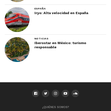
ESPAÑA
Iryo: Alta velocidad en España
NOTICIAS
Iberostar en México: turismo
responsable
Foto: Ulysse Lemerise / Guía de Montreal en invierno
Ahora que sabes cómo vestirte, pasamos a
segunda parte de esta guía de Montreal en
invierno: qué hacer. Durante esta temporada, la
ciudad tiene una enorme oferta de actividades y
eventos, y cuál elegir depende totalmente de tus
gustos.
¿QUIÉNES SOMOS?