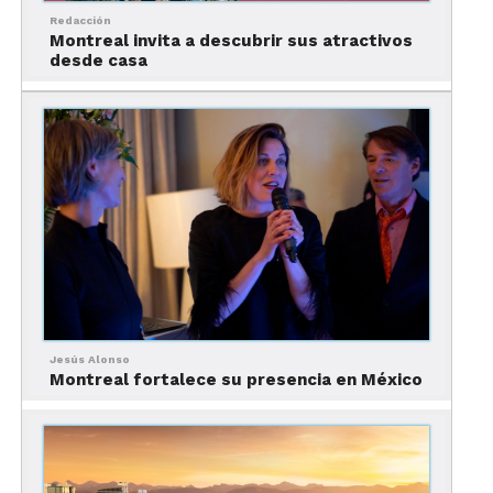
gustos.
Una de las actividades imperdibles de
Redacción
Banff y Lake Louise son las
compras
. Hay más de
Montreal invita a descubrir sus atractivos
250 tiendas y la mejor parte es que es muy fácil
desde casa
llegar a ellas desde cualquiera de los hoteles.
El romanticismo de Lake
Louise
Jesús Alonso
Montreal fortalece su presencia en México
Foto: Banff y Lake Louise