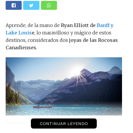
Aprende, de la mano de
Ryan Elliott de
Banff y
Lake Louis
e
, lo maravilloso y mágico de estos
destinos, considerados dos
joyas de las Rocosas
Canadienses
.
Foto: Banff y Lake Louise
CONTINUAR LEYENDO