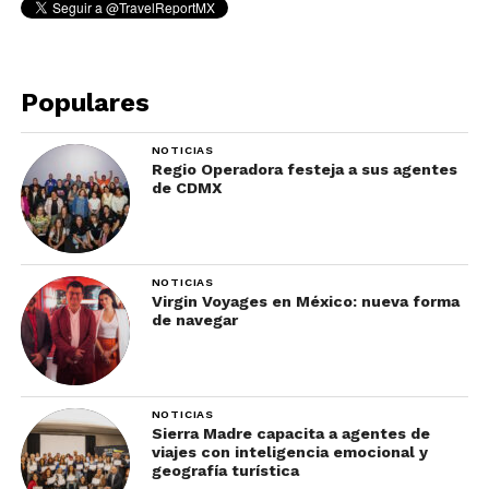
Aguas termales de Banff
Populares
NOTICIAS
Regio Operadora festeja a sus agentes
de CDMX
NOTICIAS
Virgin Voyages en México: nueva forma
Foto: Travel Alberta, Roth and Ramberg / Banff en invierno
de navegar
Las
Banff Upper Hot Springs
son una de las visitas
obligadas que hacer en Banff desde hace más de
NOTICIAS
un siglo. Ideales para relajarse, ofrecen una
Sierra Madre capacita a agentes de
combinación única de minerales que se piensa
viajes con inteligencia emocional y
geografía turística
tiene grandes beneficios para la salud. La