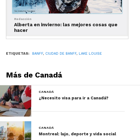
muy pocas filas y renta de equipo, así como un
precio hasta 30 % más bajo que otros resorts de
Redacción
esquí.
Alberta en invierno: las mejores cosas que
hacer
La compañía
SkiBig3
engloba bajo un mismo
paraguas a estos tres centros de esquí, y es una
magnífica opción para adquirir los pases para
ETIQUETAS:
BANFF
,
CIUDAD DE BANFF
,
LAKE LOUISE
esquiar a precios bastante convenientes
*Más información en la sección dedicada a Lake
Más de Canadá
Louise.
CANADÁ
Góndola de Banff
¿Necesito visa para ir a Canadá?
CANADÁ
Montreal: lujo, deporte y vida social