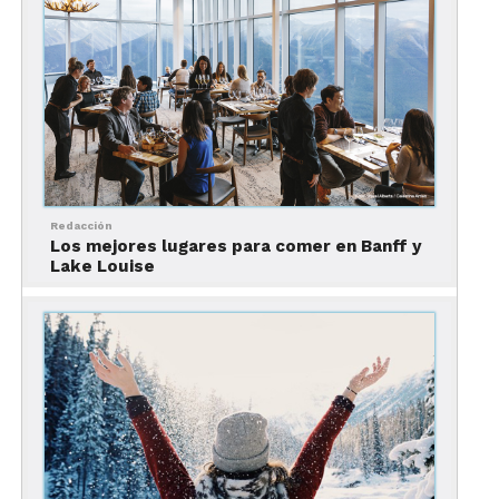
en la frontera con la Columbia Británica.
Redacción
Los mejores lugares para comer en Banff y
Lake Louise
Foto: Jamie Walter / Banff en invierno
En conjunto, son más de 3100 hectáreas para
esquiar, 356 pistas para todos los niveles, 26 lifts y
dos góndolas. ¡Anualmente recibe más de nueve
metros de nieve!
A la vez, ofrece nieve tipo polvo ideal para esquiar,