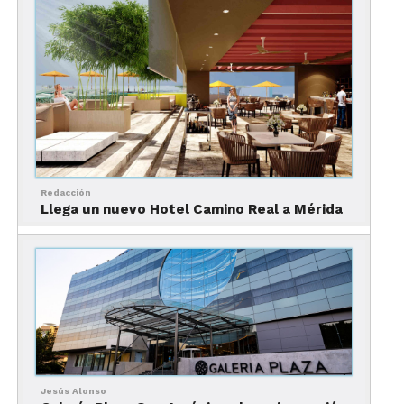
empresa en Florida.
“Nuestro nuevo parque temático representa la
mayor inversión individual que Comcast
NBCUniversal ha realizado en su negocio de
parques temáticos y en Florida en general”.
Redacción
Llega un nuevo Hotel Camino Real a Mérida
Islands of Adventure de Universal Orlando Resort
Jesús Alonso
Este año TripAdvisor reconoció a Islands of