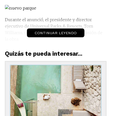
Durante el anunció, el presidente y director
ejecutivo de Universal Parks & Resorts, Tom
Williams, no dio fechas de inicio o conclusión de
CONTINUAR LEYENDO
la obra.
Solamente aseguró que se trata del parque
Quizás te pueda interesar...
temático más inmersivo e innovador que se haya
creado.
Y aseguró que se basarán en todo lo que han
venido haciendo en el pasado para replicarlo con
una visión de futuro.
El cuarto parque temático de
Universal Orlando
Resort
llevará a los viajeros a encontrarse dentro
de sus historias favoritas del cine, explicó el