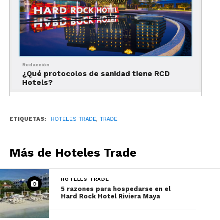
Hagrid’s Magical Creatures Motorbike Adventure
Con este nuevo parque, la compañía espera
Redacción
revolucionar, no obstante, lo que se ha venido
¿Qué protocolos de sanidad tiene RCD
haciendo en materia de entretenimiento.
Hotels?
ETIQUETAS:
HOTELES TRADE
,
TRADE
Más de Hoteles Trade
HOTELES TRADE
5 razones para hospedarse en el
Hard Rock Hotel Riviera Maya