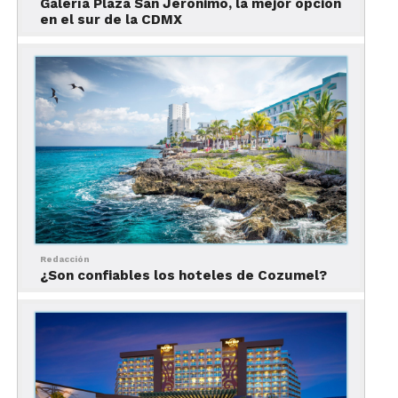
Galería Plaza San Jerónimo, la mejor opción
Adventure de Universal Orlando Resort como el
en el sur de la CDMX
mejor parque temático del mundo.
Sin embargo, ante la próxima apertura de Star
Wars Galaxy´s Edge, nadie podría quedarse
estático.
La más reciente adición que anunció
Universal
Orlando Resort
fue la de
Hagrid’s Magical
Creatures Motorbike Adventure
, que abrió hace
un par de semanas.
Redacción
¿Son confiables los hoteles de Cozumel?