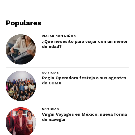
Bahía de Banderas desde su balcón privado.
Ofrece servicios y amenidades Nivel Club Hyatt.
Populares
VIAJAR CON NIÑOS
¿Qué necesito para viajar con un menor
de edad?
NOTICIAS
Regio Operadora festeja a sus agentes
de CDMX
Los 139 metros cuadrados de las dos
Suites
Presidenciales
ofrecen las mejores vistas del
Océano Pacífico desde su balcón privado con
NOTICIAS
Virgin Voyages en México: nueva forma
piscina. Estas suites de dos pisos cuentan con área
de navegar
de estar, comedor y bar.