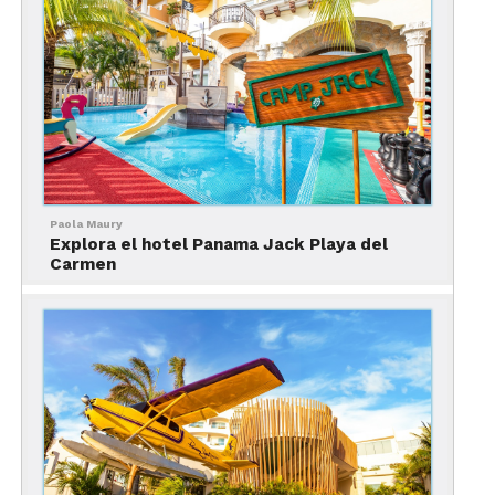
de ballenas, los huéspedes pueden admirar el paso
de esos enormes mamíferos desde el balcón de su
habitación.
Las habitaciones del Hyatt
Ziva Puerto Vallarta
Paola Maury
Explora el hotel Panama Jack Playa del
Carmen
El Hyatt Ziva Puerto Vallarta tiene
335
habitaciones y suites,
divididas en 10 categorías.