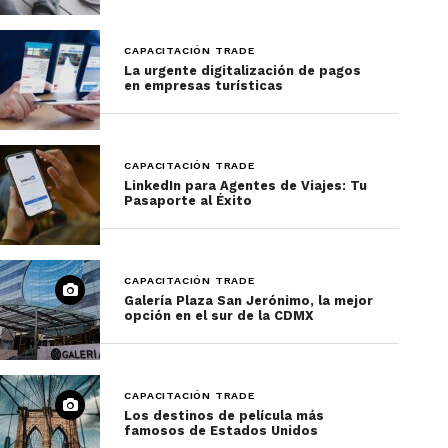
ciclismo, observación de aves, acampada, descenso
de barrancos, escalada en roca y observación del
cielo.
CAPACITACIÓN TRADE
La urgente digitalización de pagos
en empresas turísticas
Tip: toma el
recorrido gratuito en autobús
para
conocer sus puntos de interés
Parque nacional de
CAPACITACIÓN TRADE
LinkedIn para Agentes de Viajes: Tu
Yellowstone, en Wyoming,
Pasaporte al Éxito
Montana e Idaho
CAPACITACIÓN TRADE
Galería Plaza San Jerónimo, la mejor
opción en el sur de la CDMX
CAPACITACIÓN TRADE
Los destinos de película más
famosos de Estados Unidos