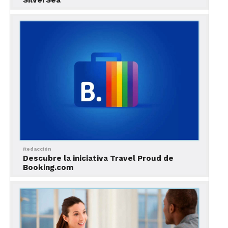
Además de recorrer sus tradicionales senderos y
escalar sus paredes de granito, otras actividades
que puedes hacer en este parque nacional de
Estados Unidos son: acampar, pescar, nadar, hacer
rafting, andar en bicicleta, pasear a caballo,
observar aves y vida salvaje, ¡incluso esquiar y
patinar sobre hielo!
Parque nacional Zion, Utah
Redacción
Descubre la iniciativa Travel Proud de
Booking.com