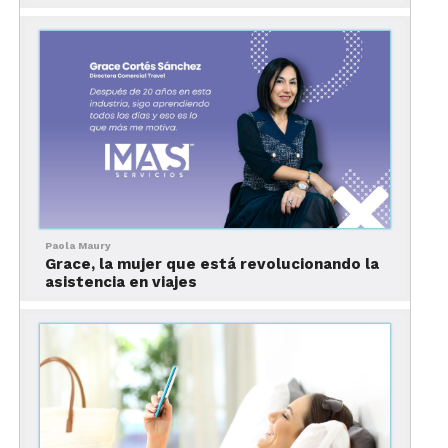
Paola Maury
Grace, la mujer que está revolucionando la
Parque nacional de mejores
asistencia en viajes
parques nacionales de
Estados Unidos, California