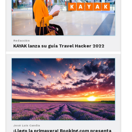
comunidad LGBTQ+ impacta la
decisión de con quién eligen viajar
El 51% indicó que impacta en las
actividades en las que participan al
estar de viaje
Redacción
KAYAK lanza su guía Travel Hacker 2022
Ante la respuesta de la comunidad en este estudio,
Booking.com se comprometió a revertir las
problemáticas que llegan a surgir en los viajes de
las personas de la comunidad, lanzando sus
capacitaciones y su certificación Travel Proud.
¿Por qué Travel Proud es
importante?
José Luis Candia
¡Llego la primavera! Booking.com presenta