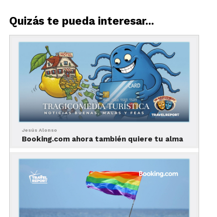
Quizás te pueda interesar...
Travel Proud es la nueva iniciativa de
Booking.com para garantizar un viaje sin
inconveniente ni preocupaciones a los viajeros
que formen parte de la comunidad LGBTQ+
Se trata de una certificación por parte de Booking,
en la cual los hoteles pasan por una capacitación
completa para ofrecer el mejor servicio a sus
clientes de la comunidad. Una vez realizada la
Jesús Alonso
capacitación, booking otorga una distinción Travel
Booking.com ahora también quiere tu alma
Proud al hotel, la cual aparecerá en la información
del hotel, dentro del portal oficial de Booking.com
Con esta distinción, el hotel y Booking.com
aseguran un trato excepcional y seguro para
cualquier miembro de la comunidad LGBT.