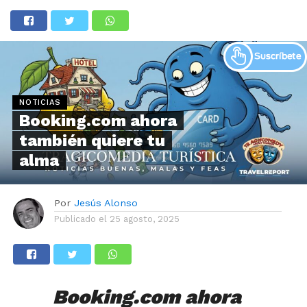
NOTICIAS
Booking.com ahora
también quiere tu
alma
Por
Jesús Alonso
Publicado el
25 agosto, 2025
Booking.com ahora