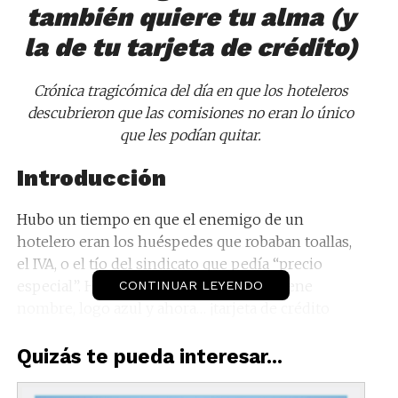
también quiere tu alma (y
la de tu tarjeta de crédito)
Crónica tragicómica del día en que los hoteleros
descubrieron que las comisiones no eran lo único
que les podían quitar.
Introducción
Hubo un tiempo en que el enemigo de un
hotelero eran los huéspedes que robaban toallas,
el IVA, o el tío del sindicato que pedía “precio
especial”. Hoy, el verdadero monstruo tiene
CONTINUAR LEYENDO
nombre, logo azul y ahora… ¡tarjeta de crédito
propia! Sí, Booking.com ha decidido que las
comisiones que ya exprimen a los hoteles como
Quizás te pueda interesar...
jugo de limón no eran suficientes. Ahora, además,
controlarán el flujo del dinero desde que el cliente