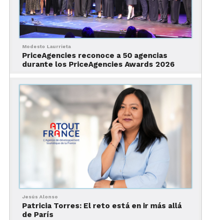
Modesto Laurrieta
PriceAgencies reconoce a 50 agencias
durante los PriceAgencies Awards 2026
Acto 3: El gran poder de la
fidelidad (pero no la tuya)
La jugada es maestra: la tarjeta amarra al viajero al
Jesús Alonso
Patricia Torres: El reto está en ir más allá
ecosistema Booking como si fuera Apple, pero en
de París