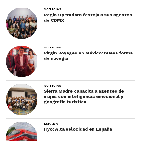
NOTICIAS
Regio Operadora festeja a sus agentes
de CDMX
NOTICIAS
Virgin Voyages en México: nueva forma
de navegar
Acto 5: El espejismo de los
beneficios
NOTICIAS
“Pero Jesús, es que con la tarjeta vamos a tener
Sierra Madre capacita a agentes de
viajes con inteligencia emocional y
más reservas”, dirá el optimista. Sí, y con Uber Eats
geografía turística
el restaurante vende más… pero termina pagando
el 30% de comisión y el repartidor se lleva la
propina.
ESPAÑA
Iryo: Alta velocidad en España
En este modelo, el hotel gana ocupación, pero
pierde
control de precios, de relación directa y