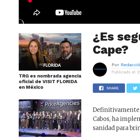
¿Es seg
Cape?
Por
Redacci
Publicado el
2
TRG es nombrada agencia
oficial de VISIT FLORIDA
en México
SHARE
Definitivamente s
Cabos, ha implem
sanidad para bri