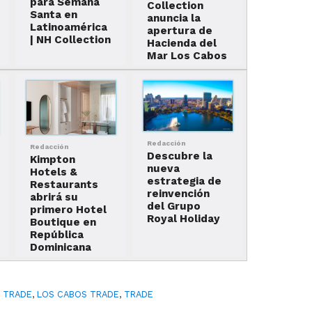
para Semana
Collection
Santa en
anuncia la
Latinoamérica
apertura de
| NH Collection
Hacienda del
Mar Los Cabos
Redacción
Redacción
Descubre la
Kimpton
nueva
Hotels &
estrategia de
Restaurants
reinvención
abrirá su
del Grupo
primero Hotel
Royal Holiday
Boutique en
República
Dominicana
 TRADE
,
LOS CABOS TRADE
,
TRADE