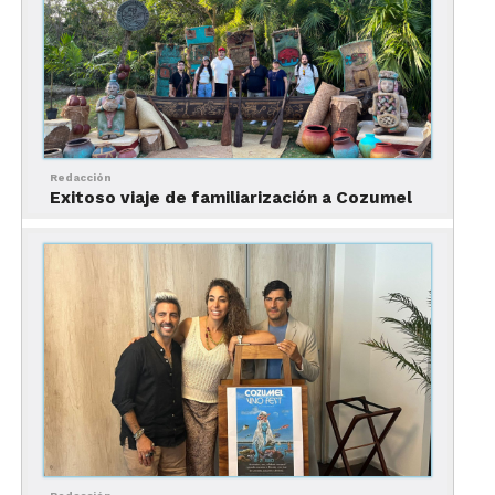
Redacción
Exitoso viaje de familiarización a Cozumel
De esta manera, expuso empezaron las
certificaciones, lo que lograron que la isla y el
estado fueran de los primeros destinos a nivel
mundial en contar con el sello de Safe Travels
otorgado por el Consejo Mundial de Viajes y
Turismo.
Ello, comentó comenzó a dar certeza a los viajeros
de que Cozumel es un destino seguro.