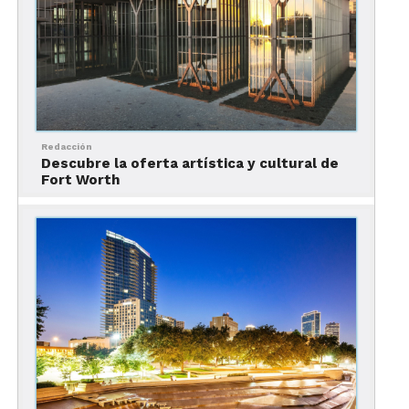
Las cervecerías artesanales son el complemento perfecto de la
gastronomía de Fort Worth.
Redacción
Descubre la oferta artística y cultural de
Otra de las muchas razones para visitar Fort Worth,
Fort Worth
es su
escena cervecera
. En los últimos años, en la
ciudad han abierto sus puertas muchas excelentes
cervecerías, con un
enorme abanico de opciones
y propuestas.
Para celebrar esta abundancia y que los visitantes
disfruten de la mejor experiencia posible, se creó
el
Fort Worth Ale Trail.
Esta ruta incluye locales de todo tipo, desde