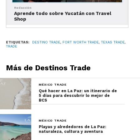
oeste del Mississippi, con más de 12,000 acres de
extensión. Cuenta con bar, salón para catas, tienda,
Redacción
Aprende todo sobre Yucatán con Travel
y áreas para reunión.
Shop
No te pierdas la cuarta parte de esta capacitación y
descubre los atractivos deportivos de la ciudad.
ETIQUETAS:
DESTINO TRADE
,
FORT WORTH TRADE
,
TEXAS TRADE
,
TRADE
Experiencias deportivas en Fort Worth
Más de Destinos Trade
MÉXICO TRADE
Qué hacer en La Paz: un itinerario de
5 días para descubrir lo mejor de
BCS
MÉXICO TRADE
Playas y alrededores de La Paz:
naturaleza, cultura y aventura