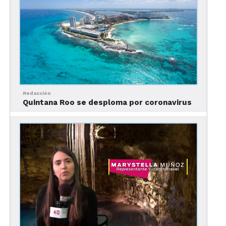
Foto: Whiskey Ranch
La ciudad, también es famosa por su
whiskey
y
cuenta con experiencias imperdibles para entrar al
mundo de esta bebida.
Redacción
Quintana Roo se desploma por coronavirus
Para sumergirte en su mundo, no puede faltar una
visita a
Firestone and Robertson Distilling
Company
, la primera destilería de bourbon
artesanal y whiskey de Fort Worth y del norte de
Texas.
Otro sitio fundamental para disfrutar del Whiskey
es
The Whiskey Ranch
. Esta destilería está situada
en el histórico campo de golf Glen Garden
Country Club y es la más grande de su tipo al