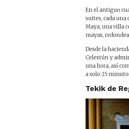
En el antiguo cu
suites, cada una 
Maya, una villa c
mayas, redondead
Desde la haciend
Celestún y admir
una hora, así co
a solo 25 minuto
Tekik de Re