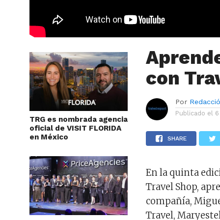
Aprende
con Tra
Por
Redacci
Publicado el
6
TRG es nombrada agencia
oficial de VISIT FLORIDA
en México
SHARE
En la quinta edi
Travel Shop, apre
compañía, Miguel
Travel, Maryeste