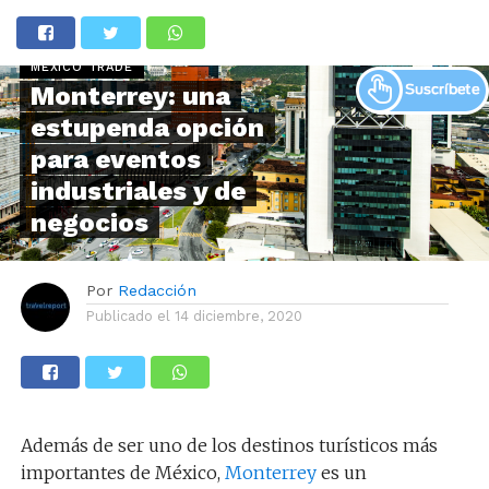
MÉXICO TRADE
Monterrey: una
estupenda opción
para eventos
industriales y de
negocios
Por
Redacción
Publicado el
14 diciembre, 2020
Además de ser uno de los destinos turísticos más
importantes de México,
Monterrey
es un