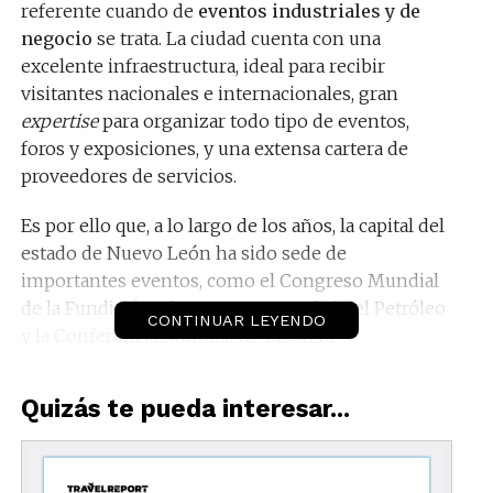
referente cuando de
eventos industriales y de
negocio
se trata. La ciudad cuenta con una
excelente infraestructura, ideal para recibir
visitantes nacionales e internacionales, gran
expertise
para organizar todo tipo de eventos,
foros y exposiciones, y una extensa cartera de
proveedores de servicios.
Es por ello que, a lo largo de los años, la capital del
estado de Nuevo León ha sido sede de
importantes eventos, como el Congreso Mundial
de la Fundición, el Congreso Mundial del Petróleo
CONTINUAR LEYENDO
y la Conferencia Mundial de Clusters.
Además, la industria de reuniones en Monterrey,
Quizás te pueda interesar...
especialmente en los ámbitos industriales y de
negocios, promete ser una opción viable y factible
en estos tiempos, ya que por su naturaleza, los