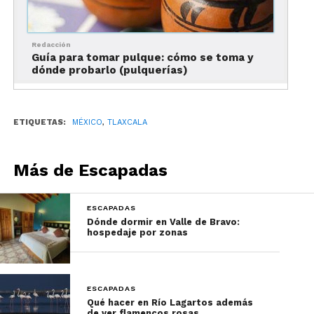
Redacción
Guía para tomar pulque: cómo se toma y
dónde probarlo (pulquerías)
ETIQUETAS:
MÉXICO
,
TLAXCALA
Más de Escapadas
ESCAPADAS
Dónde dormir en Valle de Bravo:
hospedaje por zonas
¿Te quedaron ganas de ir
a Contla de Juan
Cuamatzi?
ESCAPADAS
Qué hacer en Río Lagartos además
de ver flamencos rosas