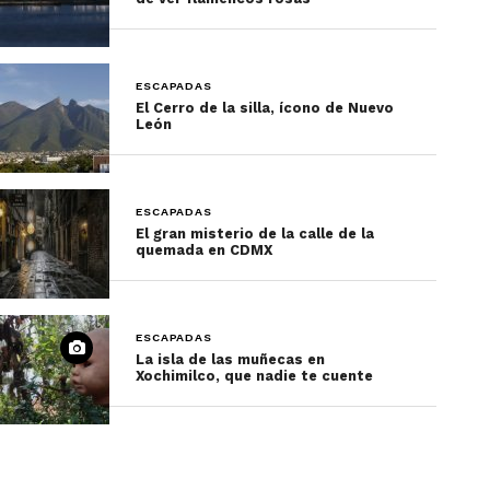
¡Conoce más destinos de
México!
ESCAPADAS
El Cerro de la silla, ícono de Nuevo
León
ESCAPADAS
El gran misterio de la calle de la
quemada en CDMX
ESCAPADAS
La isla de las muñecas en
Xochimilco, que nadie te cuente