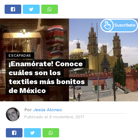
ESCAPADAS
¡Enamórate! Conoce
cuáles son los
textiles más bonitos
de México
Por
Jesús Alonso
Publicado el
9 noviembre, 2017