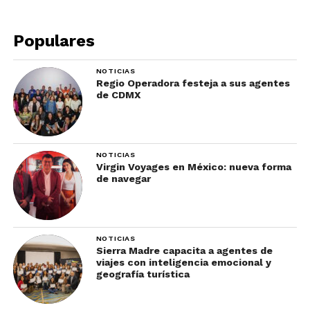
led.
Populares
Se sugiere también ropa impermeable y botas
antiderrapantes.
NOTICIAS
Regio Operadora festeja a sus agentes
Está prohibido el uso de repelentes para insectos,
de CDMX
linternas, celulares, cámaras con flash o cualquier
otro aparato que emita luz.
Se recomienda hacer silencio para apreciar de
NOTICIAS
Virgin Voyages en México: nueva forma
mejor manera el avistamiento de luciérnagas en
de navegar
Tlaxcala.
No es una actividad recomendada para niños muy
pequeños ni adultos mayores, por la incomodidad
NOTICIAS
Sierra Madre capacita a agentes de
del terreno.
viajes con inteligencia emocional y
geografía turística