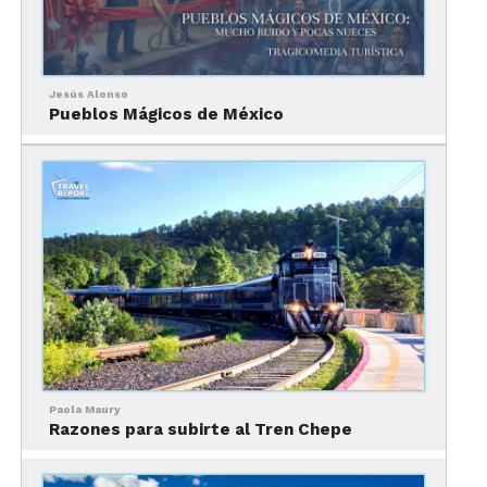
Jesús Alonso
Pueblos Mágicos de México
En Tlaxcala está el mayor santuario de luciérnagas del país.
Cómo llegar Nanacamilpa
para el avistamiento de
luciérnagas en Tlaxcala
El avistamiento de luciérnagas se ha convertido
en algo de lo que obligadamente hay qué hacer en
Tlaxcala.
Paola Maury
Para llegar al santuario ubicado en Nanacamilpa,
Razones para subirte al Tren Chepe
desde la Ciudad de México se tienen que recorrer
más de 120 kilómetros.