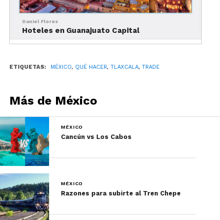
Daniel Flores
Hoteles en Guanajuato Capital
ETIQUETAS:
MÉXICO
,
QUÉ HACER
,
TLAXCALA
,
TRADE
Más de México
El gobernador y el secretario de Turismo anuncian el inicio de la
temporada de luciérnagas.
MÉXICO
Cancún vs Los Cabos
Cómo disfrutar el
avistamiento y cuánto
cuesta
MÉXICO
Razones para subirte al Tren Chepe
El gasto promedio de los visitantes que no
pernoctan es de 700 pesos, mientras que el de