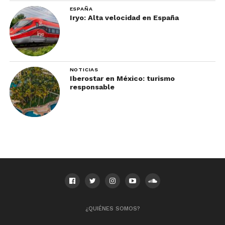
ESPAÑA
Iryo: Alta velocidad en España
NOTICIAS
Iberostar en México: turismo
responsable
Santuario de la luciérnaga Santa Clara
Un proyecto sustentable
Al presentar el inicio de la temporada de
avistamiento de luciérnagas en Tlaxcala, el
secretario de turismo de la entidad, Roberto
Núñez Baleón, destacó que se trata de un proyecto
sustentable, con un profundo impacto económico.
¿QUIÉNES SOMOS?
El gobernador del estado, Marco Mena, resaltó que