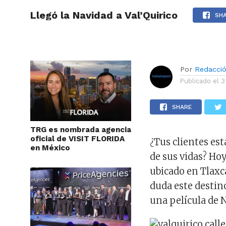
Llegó la Navidad a Val’Quirico
ARTÍCU
SH
Por
Redacci
Publicado el
3
SHARE
TRG es nombrada agencia
oficial de VISIT FLORIDA
¿Tus clientes es
en México
de sus vidas? Ho
ubicado en Tlaxc
duda este destino
una película de N