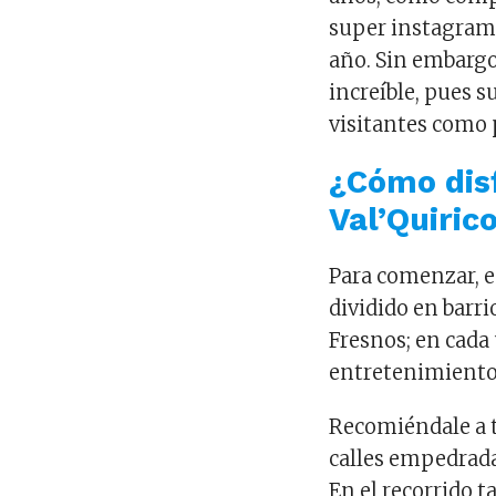
super instagrame
año. Sin embargo
increíble, pues 
visitantes como 
¿Cómo disf
Val’Quiric
Para comenzar, e
dividido en barri
Fresnos; en cada
entretenimiento
Recomiéndale a 
calles empedradas
En el recorrido 