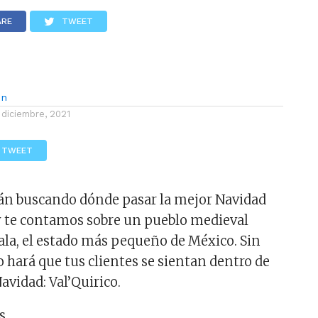
LOS
REVIEWS
EVENTOS
GASTRONOMÍA
NOTICIAS
ARE
TWEET
ón
 diciembre, 2021
TWEET
tán buscando dónde pasar la mejor Navidad
y te contamos sobre un pueblo medieval
ala, el estado más pequeño de México. Sin
 hará que tus clientes se sientan dentro de
avidad: Val’Quirico.