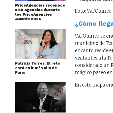
PriceAgencies reconoce
a 50 agencias durante
Foto: Val’Quirico
los PriceAgencies
Awards 2026
¿Cómo lleg
Val’Quirico se en
municipio de Tetl
encanto reside e
visitantes a la To
Patricia Torres: El reto
considerado un P
está en ir más allá de
mágico paseo en
París
En este mapa enc