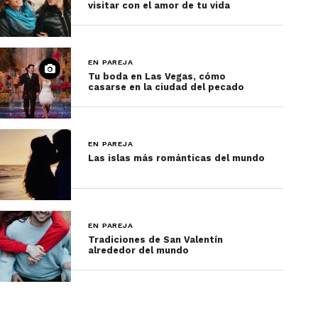
visitar con el amor de tu vida
villa, te recomendamos hacerlo por la
mañana, ya que a lo largo del día van
cayendo hojas y ramas que la
ensucian.
EN PAREJA
Tu boda en Las Vegas, cómo
Recomendamos no dejar abiertas las
casarse en la ciudad del pecado
ventanas porque ha habido reportes
de mapaches y monos bastante
traviesos.
EN PAREJA
Las islas más románticas del mundo
El hotel no tiene dónde comprar
snacks así que te recomendamos
llevarlos desde antes.
Aunque las villas tienen cocineta, no
EN PAREJA
Tradiciones de San Valentín
tienen sartenes ni utensilios.
alrededor del mundo