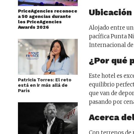
Ubicación
PriceAgencies reconoce
a 50 agencias durante
los PriceAgencies
Alojado entre un 
Awards 2026
pacífica Punta N
Internacional d
¿Por qué 
Este hotel es ex
Patricia Torres: El reto
equilibrio perfec
está en ir más allá de
París
que van de depor
pasando por cen
Acerca del
Con terrenos de m