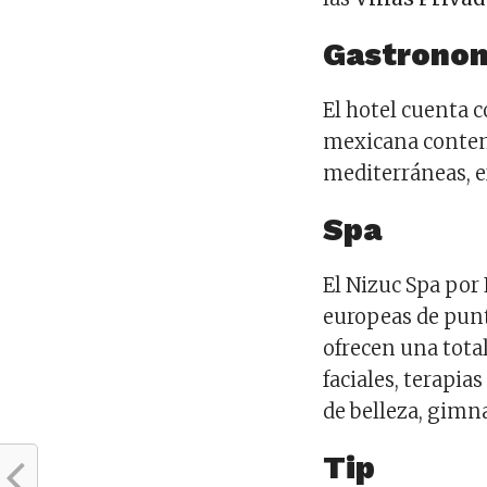
Gastrono
El hotel cuenta 
mexicana contemp
mediterráneas, e
Spa
El Nizuc Spa por
europeas de punt
ofrecen una total
faciales, terapi
de belleza, gimna
Tip