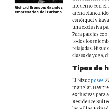
moderno con el e
Richard Branson: Grandes
empresarios del turismo
arena blanca, id
esnórquel y kaya
una exclusiva par
Para parejas con 
todos los miembr
relajadas. Nizuc 
clases de yoga, cl
Tipos de 
El Nizuc
posee
27
manglar. Hay tre
exclusivas para a
Residence Suite
las
Villas Priva