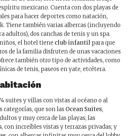
spíritu mexicano. Cuenta con dos playas de
eales para hacer deportes como natación,
k. Tiene también varias albercas (incluyendo
a adultos), dos canchas de tenis y un spa.
niños, el hotel tiene
club infantil
para que
os de la familia disfruten de unas vacaciones
ofrece también otro tipo de actividades, como
ínicas de tenis, paseos en yate, etcétera.
habitación
4 suites y villas con vistas al océano o al
s categorías, que son las
Ocean Suites
,
dultos y muy cerca de las playas; las
s
, con increíbles vistas y terrazas privadas; y
das
, con albercas infinitas muy cerca del lobby