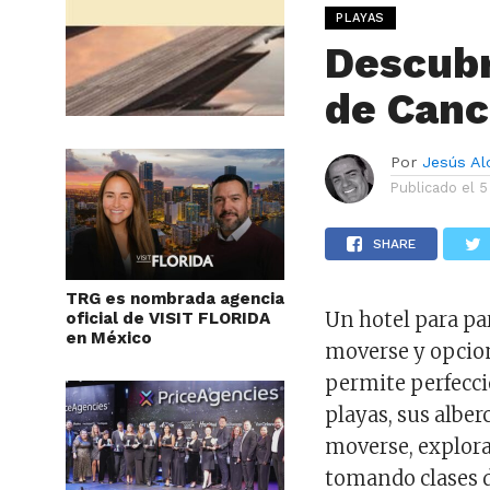
PLAYAS
Descubr
de Can
Por
Jesús A
Publicado el
5
SHARE
TRG es nombrada agencia
Un hotel para pa
oficial de VISIT FLORIDA
en México
moverse y opcio
permite perfecci
playas, sus alber
moverse, explora
tomando clases 