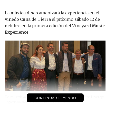
La
música disco
amenizará la experiencia en el
viñedo Cuna de Tierra
el próximo
sábado 12 de
octubre
en la primera edición del
Vineyard Music
Experience.
De izquierda a derecha: Yayo González, Lisette Trapeud, Rafael Lizárraga,
CONTINUAR LEYENDO
Edgardo Álvarez, Alberto Cinta y Alfonso Martínez.