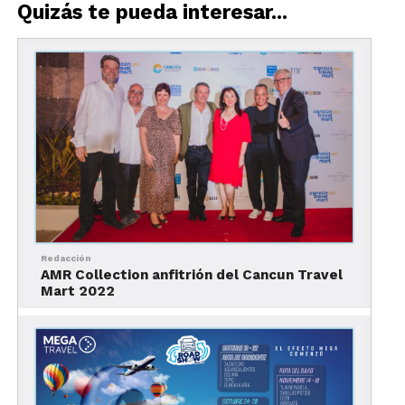
El
Hotel Live Aqua Urban Resort
de San Miguel
Quizás te pueda interesar...
de Allende
es uno de los principales participantes
en el festival. En sus instalaciones podrán
hospedarse aquellos que quieran asistir. Allí habrá
una sorpresa:
un desfile de moda (viernes 11 de
octubre)
a cargo de
Carlos Pineda
, calificado como
uno de los mejores diseñadores mexicanos del
momento.
Sin embargo, todo mundo está invitado a la
primera edición del Vineyard Music Experience
.
“La idea es tratar de impulsar la hotelería y
Redacción
también
Dolores Hidalgo
es uno de los destinos”,
AMR Collection anfitrión del Cancun Travel
comentó
Edgardo Álvarez
, productor de eventos y
Mart 2022
espectáculos del Viñedo Cuna de Tierra, durante la
presentación del evento.
El viñedo queda muy cerca de Dolores Hidalgo.
Consta de 40 hectáreas y sus productos han