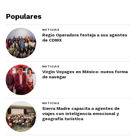
Los boletos
para el Wineyard Music Experience
se pueden comprar en
www.cunadetierra.com
o
Populares
también en
Live Aqua
que tiene paquetes
interesantísimos.
NOTICIAS
Regio Operadora festeja a sus agentes
de CDMX
NOTICIAS
Virgin Voyages en México: nueva forma
de navegar
NOTICIAS
Sierra Madre capacita a agentes de
viajes con inteligencia emocional y
geografía turística