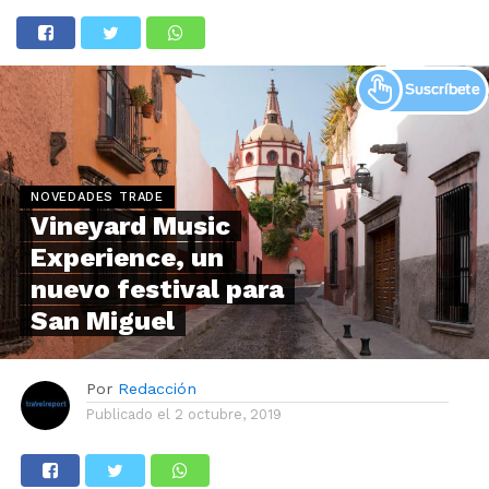
NOVEDADES TRADE
Vineyard Music
Experience, un
nuevo festival para
San Miguel
Por
Redacción
Publicado el
2 octubre, 2019