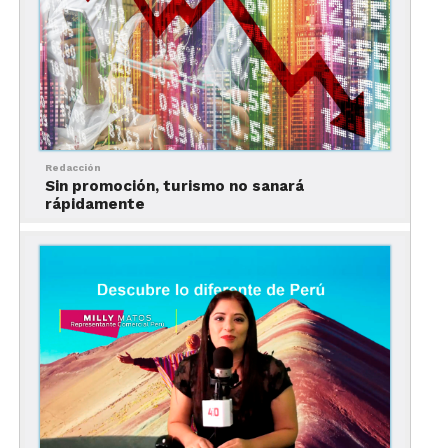
A la presentación del
Vineyard Music Experience
,
también acudió
Rafael Lizárraga
, director
comercial de Grupo Posadas, quien habló de los
próximos espectáculos que tendrá el hotel.
Redacción
Sin promoción, turismo no sanará
rápidamente
El hotel va a cumplir un año de servicio
“El próximo 1° de noviembre tendremos una
fiesta:
‘Catrina Dancing Club’
, alusiva al Día de