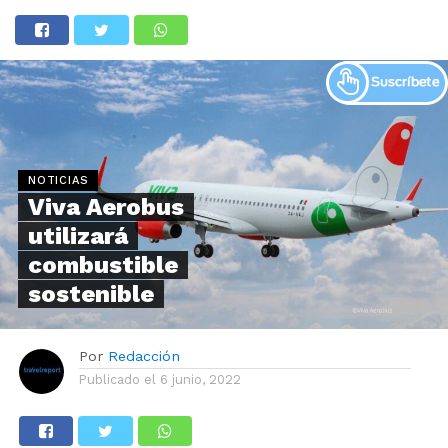
NOTICIAS
Viva Aerobus
utilizará
combustible
sostenible
Por
Redacción
Publicado el
6 junio, 2022