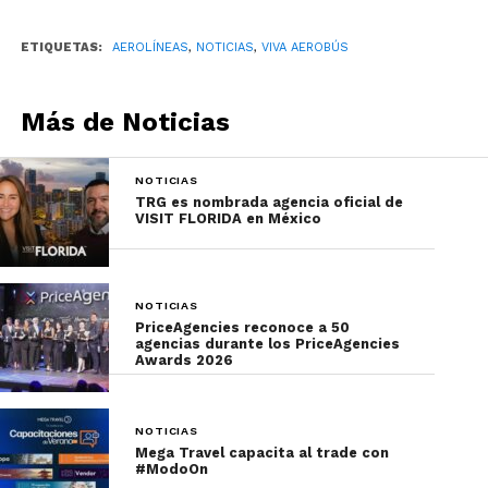
historia de la aviación
del país.”
ETIQUETAS:
AEROLÍNEAS
,
NOTICIAS
,
VIVA AEROBÚS
–Juan Carlos Zuazua, Director General de
Más de Noticias
Viva Aerobus.
NOTICIAS
TRG es nombrada agencia oficial de
VISIT FLORIDA en México
NOTICIAS
PriceAgencies reconoce a 50
agencias durante los PriceAgencies
Awards 2026
NOTICIAS
Mega Travel capacita al trade con
Para el primer vuelo de Viva Aerobus utilizando
#ModoOn