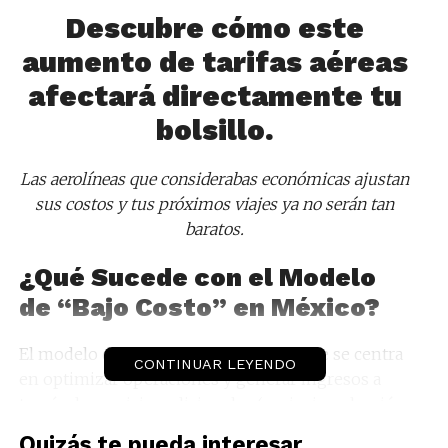
Descubre cómo este
aumento de tarifas aéreas
afectará directamente tu
bolsillo.
Las aerolíneas que considerabas económicas ajustan
sus costos y tus próximos viajes ya no serán tan
baratos.
¿Qué Sucede con el Modelo
de “Bajo Costo” en México?
El modelo de negocio de bajo costo, que se centra
CONTINUAR LEYENDO
en optimizar operaciones y generar ingresos a
través de servicios adicionales (equipaje, selección
de asiento, alimentos), revolucionó la forma de
Quizás te pueda interesar...