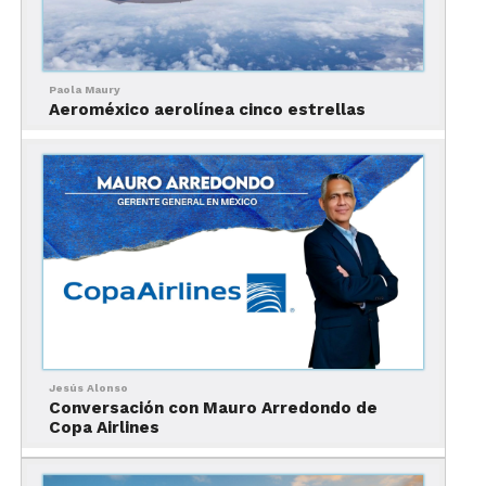
Paola Maury
Aeroméxico aerolínea cinco estrellas
El Análisis del IMT:
Desglosando las Cifras
Jesús Alonso
Conversación con Mauro Arredondo de
El informe del Instituto Mexicano del Transporte
Copa Airlines
es claro y confirma la tendencia. Al promediar los
costos en las rutas de mayor demanda, se observó