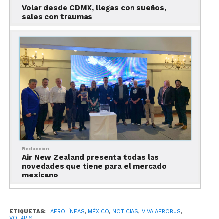
Volar desde CDMX, llegas con sueños,
Temporada de Fin de Año:
Diciembre
sales con traumas
y principios de enero.
Durante estos picos, la alta demanda permite a
todas las compañías aéreas, sin importar su
modelo de negocio, ajustar sus precios al alza,
minimizando las diferencias entre ellas.
Redacción
Air New Zealand presenta todas las
novedades que tiene para el mercado
mexicano
ETIQUETAS:
AEROLÍNEAS
,
MÉXICO
,
NOTICIAS
,
VIVA AEROBÚS
,
VOLARIS