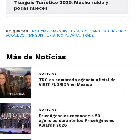
Tianguis Turístico 2025: Mucho ruido y
Por su parte, la gobernadora de Guerrero, Evelyn
pocas nueces
Salgado; dijo que ella y su estado se sentían
honrados de ser los anfitriones de la siguiente
edición del Tianguis.
ETIQUETAS:
NOTICIAS
,
TIANGUIS TURÍSTICO
,
TIANGUIS TURÍSTICO
ACAPULCO
,
TIANGUIS TURÍSTICO YUCATÁN
,
TRADE
Más de Noticias
NOTICIAS
TRG es nombrada agencia oficial de
VISIT FLORIDA en México
NOTICIAS
“Somos un pueblo
PriceAgencies reconoce a 50
agencias durante los PriceAgencies
fuerte y unido, es por
Awards 2026
eso que nuestro país se