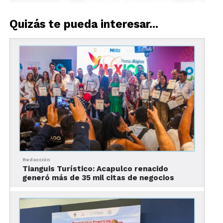
Quizás te pueda interesar...
“En primer lugar quiero
agradecer al gobernador
de Yucatán, mi amigo
Mauricio Vila Dosal, el
apoyo recibido para la
realización de esta 45
Redacción
edición del
Tianguis
Tianguis Turístico: Acapulco renacido
generó más de 35 mil citas de negocios
Turístico México
; que
exitosamente se llevó a
cabo durante estos días