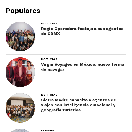
estarán a la altura demostrando una vez más que
Populares
su estado es punta de lanza del turismo en el país.
NOTICIAS
Mientras nos preparamos por la edición 46 del
Regio Operadora festeja a sus agentes
Tianguis Turístico en Acapulco, entérate de todas
de CDMX
las novedades del Tianguis Turístico 2021 en
este
enlace
.
NOTICIAS
Virgin Voyages en México: nueva forma
de navegar
NOTICIAS
Sierra Madre capacita a agentes de
viajes con inteligencia emocional y
geografía turística
ESPAÑA