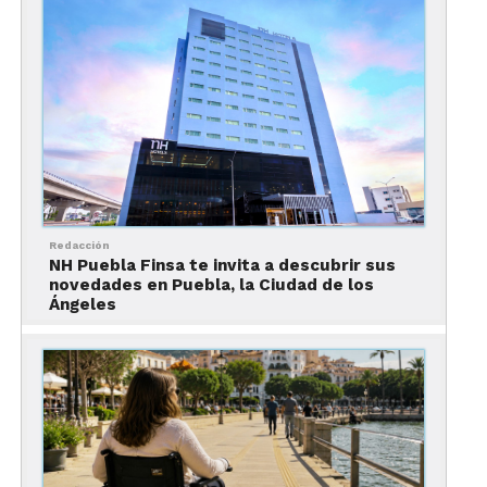
Las autoridades poblanas, con la solemnidad de
procesión, repiten la fórmula:
“Tenemos historia,
cultura, gastronomía y
ángeles.”
Todo cierto. Pero también tienen baches, deudas y
Redacción
un aeropuerto que despega por fe.
NH Puebla Finsa te invita a descubrir sus
novedades en Puebla, la Ciudad de los
Ángeles
La ciudad vuelve a la pasarela del turismo nacional,
y los funcionarios sonríen con la devoción del que
ve en un evento una oportunidad de canonización
presupuestal.