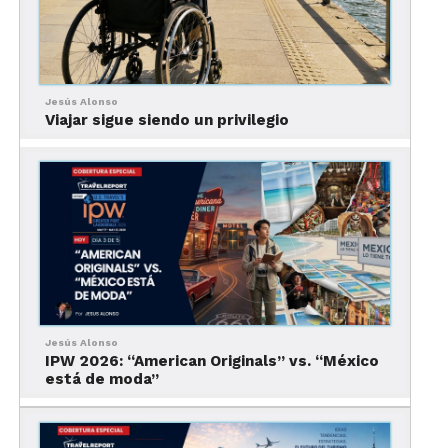
Jesús Alonso
Viajar sigue siendo un privilegio
Jesús Alonso
ACTO II. EL TURISMO COMO
IPW 2026: “American Originals” vs. “México
está de moda”
RELIGIÓN, NO COMO
INDUSTRIA