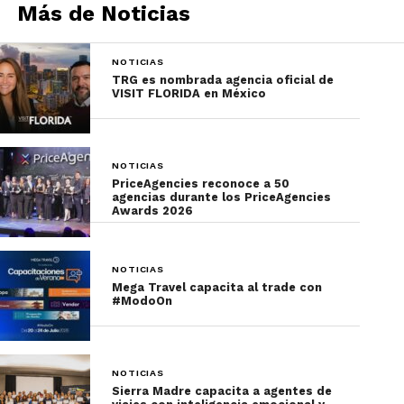
Más de Noticias
Y Puebla cumple con todo eso.
Porque, al final, no gana quien más turistas tiene,
NOTICIAS
sino quien mejor se empina… para rezar.
TRG es nombrada agencia oficial de
VISIT FLORIDA en México
NOTICIAS
PriceAgencies reconoce a 50
agencias durante los PriceAgencies
Awards 2026
NOTICIAS
Mega Travel capacita al trade con
#ModoOn
NOTICIAS
Sierra Madre capacita a agentes de