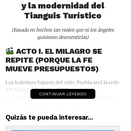
y la modernidad del
Tianguis Turístico
(Basada en hechos tan reales que ni los ángeles
quisieron desmentirlas)
ACTO I. EL MILAGRO SE
REPITE (PORQUE LA FE
MUEVE PRESUPUESTOS)
Los boletines bajaron del cielo: Puebla será la sede
del Tianguis Turístico 2027.
CONTINUAR LEYENDO
Y sí, ya lo había sido en 2013, cuando se prometió
una “nueva era del turismo mexicano”.
Doce años después, seguimos en la misma era…
Quizás te pueda interesar...
pero con más hashtags y menos paciencia.