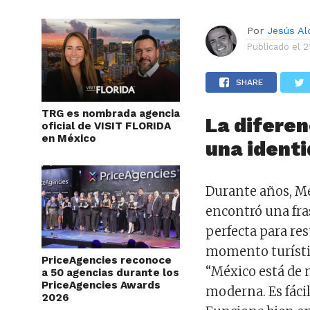
Por
Jesús A
Publicado el
2
SHARE
TRG es nombrada agencia
La difere
oficial de VISIT FLORIDA
en México
una identi
Durante años, M
encontró una fra
perfecta para re
momento turístic
PriceAgencies reconoce
“México está de
a 50 agencias durante los
PriceAgencies Awards
moderna. Es fácil
2026