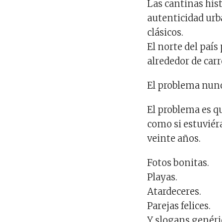
Las cantinas his
autenticidad urb
clásicos.
El norte del paí
alrededor de carr
El problema nunc
El problema es 
como si estuviér
veinte años.
Fotos bonitas.
Playas.
Atardeceres.
Parejas felices.
Y slogans genéri