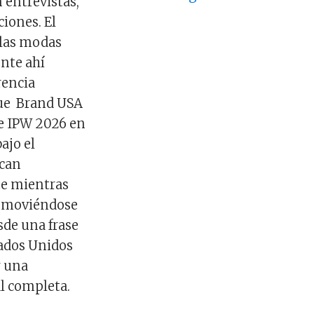
 entrevistas,
ciones. El
 las modas
nte ahí
rencia
ue Brand USA
e IPW 2026 en
ajo el
ican
ue mientras
romoviéndose
de una frase
tados Unidos
r una
al completa.