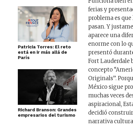
Funciona bien en
ferias y presenta
problema es que
pasan. Y justame
aparece una dife
enorme con lo q
Patricia Torres: El reto
presentó durant
está en ir más allá de
París
Fort Lauderdale b
concepto “Amer
Originals”. Porq
México sigue p
muchas veces des
aspiracional, Es
Richard Branson: Grandes
decidió construi
empresarios del turismo
narrativa cultur