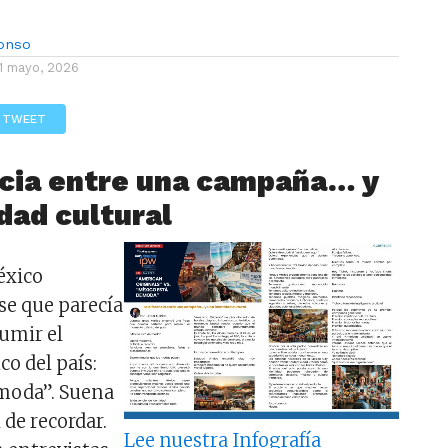
lonso
1 mayo, 2026
TWEET
ncia entre una campaña… y
dad cultural
éxico
se que parecía
sumir el
o del país:
 moda”. Suena
 de recordar.
Lee nuestra Infografía