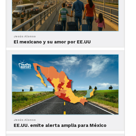
Jesús Alonso
El mexicano y su amor por EE.UU
Jesús Alonso
En otras palabras, si ya no pueden ocultar la
EE.UU. emite alerta amplia para México
inseguridad, al menos que la cuenten bonito.