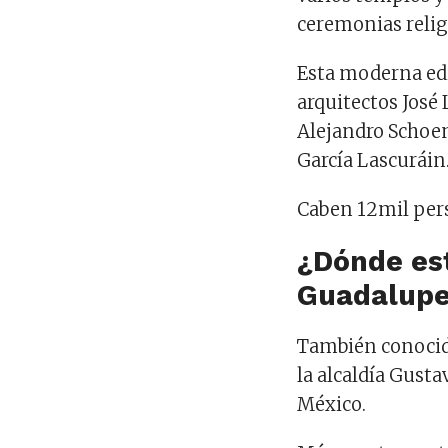
ceremonias relig
Esta moderna edi
arquitectos José
Alejandro Schoenh
García Lascuráin
Caben 12mil perso
¿Dónde est
Guadalup
También conoci
la alcaldía Gusta
México.