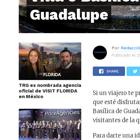
Guadalupe
Por
Redacci
Publicado el
2
SHARE
TRG es nombrada agencia
oficial de VISIT FLORIDA
Si un viajero te 
en México
que esté disfrut
Basílica de Guad
visitantes de la 
Para darte una id