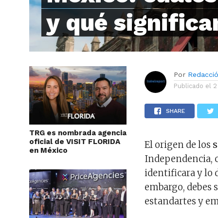
y qué significa
Por
Redacci
Publicado el
2
SHARE
TRG es nombrada agencia
oficial de VISIT FLORIDA
El origen de los
s
en México
Independencia, c
identificara y lo
embargo, debes 
estandartes y em