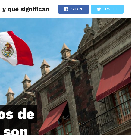
 y qué significan
LOS
REVIEWS
EVENTOS
GASTRONOMÍA
NOTICIAS
SHARE
TWEET
os de
 son