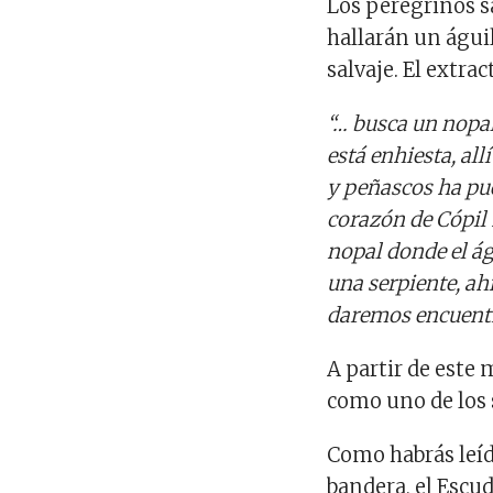
Los peregrinos sa
hallarán un águi
salvaje. El extrac
“… busca un nopal 
está enhiesta, all
y peñascos ha pue
corazón de Cópil 
nopal donde el á
una serpiente, ah
daremos encuentro
A partir de este 
como uno de los
Como habrás leído
bandera, el Escu