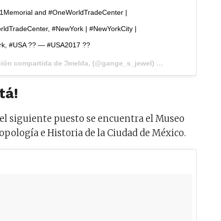
1Memorial and #OneWorldTradeCenter |
ldTradeCenter, #NewYork | #NewYorkCity |
rk, #USA ?? — #USA2017 ??
Una publicación compartida de ℑmelda. (@gange_s_jewel) el
19 de Sep de 201
tá!
el siguiente puesto se encuentra el Museo
opología e Historia de la Ciudad de México.