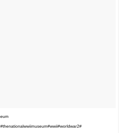
seum
m#thenationalwwiimuseum#wwii#worldwar2#