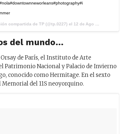
nola#downtownneworleans#photography#i
ummer
ión compartida de TP (@tp.0227) el
12 de Ago de 2017 a la(s) 7:37 PDT
os del mundo…
Orsay de París, el Instituto de Arte
del Patrimonio Nacional y Palacio de Invierno
go, conocido como Hermitage. En el sexto
el Memorial del 11S neoyorquino.