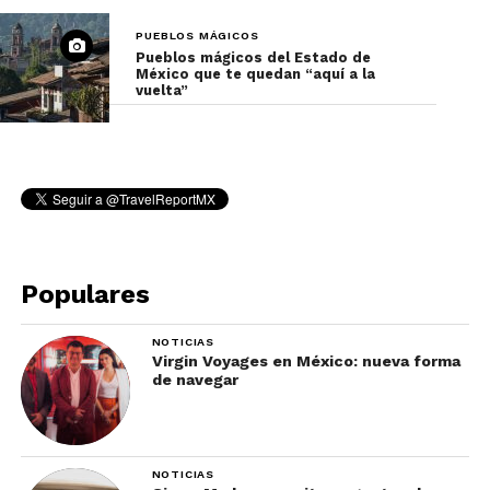
Entrar al Museo de minería
PUEBLOS MÁGICOS
Pueblos mágicos del Estado de
Conoce la historia de este antiguo pueblo minero
México que te quedan “aquí a la
vuelta”
a través de las herramientas y fotografías de época
que se conservan. La entrada no tiene costo.
Populares
NOTICIAS
Virgin Voyages en México: nueva forma
de navegar
Comer en el mercado
NOTICIAS