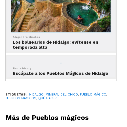
Chico, si estás en el centro del
pueblo?
Alejandra Mireles
Los balnearios de Hidalgo: evítense en
temporada alta
Paola Maury
Escápate a los Pueblos Mágicos de Hidalgo
ETIQUETAS:
HIDALGO
,
MINERAL DEL CHICO
,
PUEBLO MÁGICO
,
PUEBLOS MÁGICOS
,
QUÉ HACER
Conocer la Parroquia de la Purísima
Concepción
Más de Pueblos mágicos
Este templo de estilo neoclásico presume una