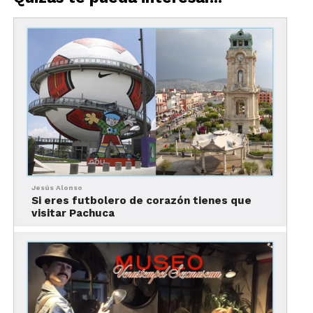
carisma, fuerza y sentido de la justicia. Desde los
años cuarenta, conquistó los cuadriláteros con su
máscara plateada y su estilo heroico,
transformando la lucha libre mexicana en un
símbolo de identidad nacional.
Jesús Alonso
Si eres futbolero de corazón tienes que
visitar Pachuca
Del ring a la pantalla: el mito