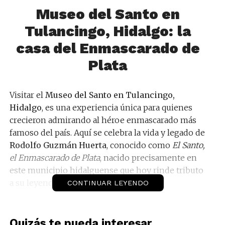
Museo del Santo en
Tulancingo, Hidalgo: la
casa del Enmascarado de
Plata
Visitar el
Museo del Santo en Tulancingo,
Hidalgo
, es una experiencia única para quienes
crecieron admirando al héroe enmascarado más
famoso del país. Aquí se celebra la vida y legado de
Rodolfo Guzmán Huerta
, conocido como
El Santo,
el Enmascarado de Plata
, nacido precisamente en
este municipio hidalguense que hoy rinde tributo
a su leyenda.
CONTINUAR LEYENDO
Nacido el
23 de septiembre de 1917
, El Santo se
convirtió en el ídolo de las masas gracias a su
Quizás te pueda interesar...