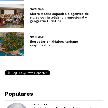
legado en las arenas, defendiendo el honor de la
máscara plateada y manteniendo viva la tradición
NOTICIAS
familiar.
Sierra Madre capacita a agentes de
viajes con inteligencia emocional y
geografía turística
NOTICIAS
Iberostar en México: turismo
responsable
Populares
El
Museo del Santo en Tulancingo
no solo
preserva la memoria del luchador, sino que
NOTICIAS
también representa el orgullo de un pueblo que