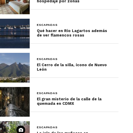
hospedaje por zonas
ESCAPADAS
UNAM
Qué hacer en Río Lagartos además
de ver flamencos rosas
Zócalo Capitalino
El zócalo presenta ofrendas de muertos de todas
ESCAPADAS
las regiones de México. Igual habrá actividades
El Cerro de la silla, ícono de Nuevo
León
musicales y de arte escénico que enaltecen el
espíritu de la festividad. Las distintas ofrendas
permiten tener un panorama general de todas las
ESCAPADAS
culturas de la región.
El gran misterio de la calle de la
quemada en CDMX
El Barrio de la Merced
Las chicas que trabajan ahí presentan una ofrenda
ESCAPADAS
sobre la Avenida de San Pablo. La ofrenda es