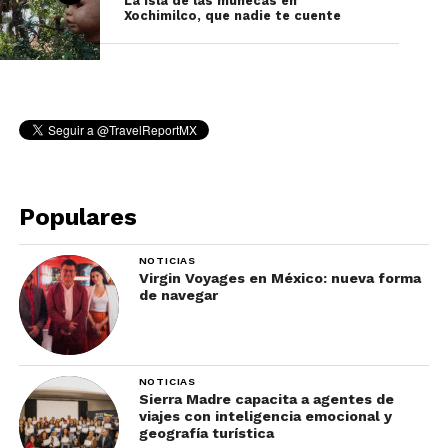
La isla de las muñecas en
Xochimilco, que nadie te cuente
dedicada a las compañeras que fallecieron durante
el año. Se pueden ver retratos de mujeres y
dedicatorias emotivas para recordar sus vidas. Un
altar original que a la vez denuncia la difícil
situación que viven en la ciudad.
¡Conoce esta guía pasa
pasar un Día de Muertos
Populares
increíble!
NOTICIAS
Virgin Voyages en México: nueva forma
de navegar
NOTICIAS
Sierra Madre capacita a agentes de
viajes con inteligencia emocional y
geografía turística