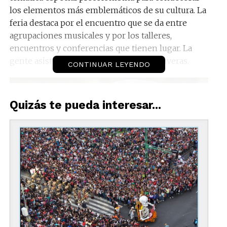
los elementos más emblemáticos de su cultura. La
feria destaca por el encuentro que se da entre
agrupaciones musicales y por los talleres,
encuentros y conferencias que tienen lugar. La
gente asiste disfrazada de catrinas y calaveras.
CONTINUAR LEYENDO
Quizás te pueda interesar...