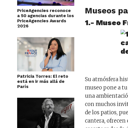
Museos pa
PriceAgencies reconoce
a 50 agencias durante los
PriceAgencies Awards
1.- Museo 
2026
Patricia Torres: El reto
Su atmósfera hist
está en ir más allá de
París
museo pone a tu 
una ambientación
con muchos invi
de los patios, pu
cantera, ofrecen