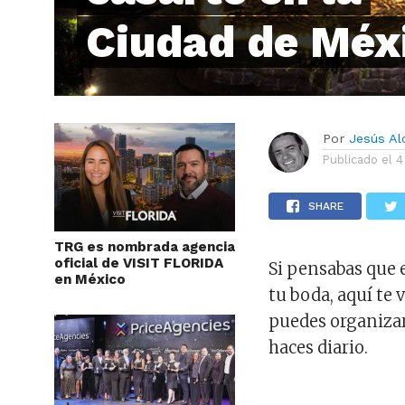
Ciudad de Méx
Por
Jesús A
Publicado el
4
SHARE
TRG es nombrada agencia
oficial de VISIT FLORIDA
Si pensabas que 
en México
tu boda, aquí te
puedes organizar
haces diario.