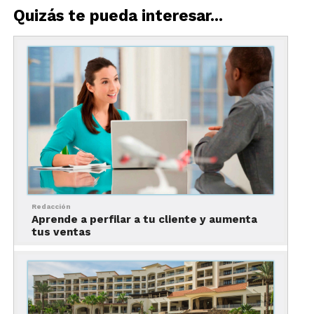
Quizás te pueda interesar...
Actualmente, operan dos propiedades bajo la
marca Panama Jack Resorts en
Cancún
y
Riviera
Maya
, en Quintana Roo.
Si bien, cada hotel tiene su propia personalidad,
ambos se caracterizan por su propuesta
gastronómica
, su novedosa
coctelería
y sus
elegantes suites.
Redacción
Aprende a perfilar a tu cliente y aumenta
tus ventas