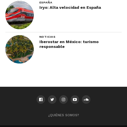
ESPAÑA
Iryo: Alta velocidad en España
NOTICIAS
Iberostar en México: turismo
responsable
Esta propiedad cuenta con
458 suites, divididas
en 12 categorías
. Si bien, sus categorías
superiores incluyen el acceso a
Club Panama
,
todas las habitaciones tienen terraza o balcón,
minibar, espectaculares vistas y Room Service las
24 horas.
Además, están equipadas con pantalla plana,
teléfono, cafetera, aire acondicionado, secadora de
¿QUIÉNES SOMOS?
pelo, plancha y mesa de planchar y reloj
despertador.