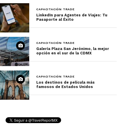
propiedad de Playa Hotels & Resorts, cuenta con
CAPACITACIÓN TRADE
divertidas instalaciones para todo tipo de viajero.
LinkedIn para Agentes de Viajes: Tu
Pasaporte al Éxito
En el hotel
Panama Jack Cancún
no importa si
viajas en familia o con los amigos
, siempre
habrá cosas diferentes que hacer.
CAPACITACIÓN TRADE
Galería Plaza San Jerónimo, la mejor
opción en el sur de la CDMX
CAPACITACIÓN TRADE
Los destinos de película más
famosos de Estados Unidos
Los aficionados de las
actividades acuáticas
podrán pasar horas en su
piscina de actividades
o en la
alberca familiar
. Los huéspedes que