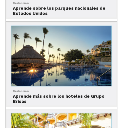
Redacción
Aprende sobre los parques nacionales de
Estados Unidos
El entretenimiento familiar es otro de los valores
agregados de Panama Jack Resorts. Ambos hoteles
cuentan con
Camp Jack
, un club de niños con
actividades acuáticas y deportivas para pequeños
de 4 a 12 años.
Redacción
Los mayores de 12 años y menores de 17 años
Aprende más sobre los hoteles de Grupo
Brisas
encontrarán en
#Hashtag
mucha diversión. En
este espacio podrán divertirse con videojuegos y
muchas actividades más.