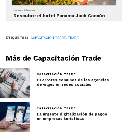
Jesús Alonso
Descubre el hotel Panama Jack Cancún
ETIQUETAS:
CAPACITACION TRADE
,
TRADE
Descubre el hotel Panama
Jack Cancún
Más de Capacitación Trade
CAPACITACIÓN TRADE
10 errores comunes de las agencias
de viajes en redes sociales
CAPACITACIÓN TRADE
La urgente digitalización de pagos
en empresas turísticas
Ubicado en la
zona hotelera de Cancún
, esta