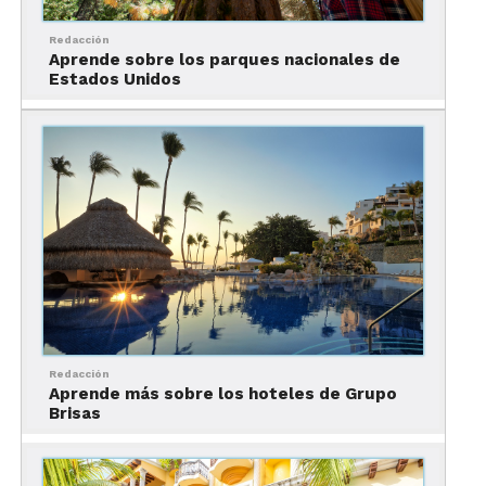
Redacción
Aprende sobre los parques nacionales de
El hotel Hilton Playa del Carmen, se localiza a solo
Estados Unidos
unos pasos de la
Quinta Avenida
. Así que es
perfecto para disfrutar en el día de sus
instalaciones y por la noche caminar por esta
emblemática avenida.
2. Las suites del hotel Hilton
Playa del Carmen
Redacción
Aprende más sobre los hoteles de Grupo
Brisas