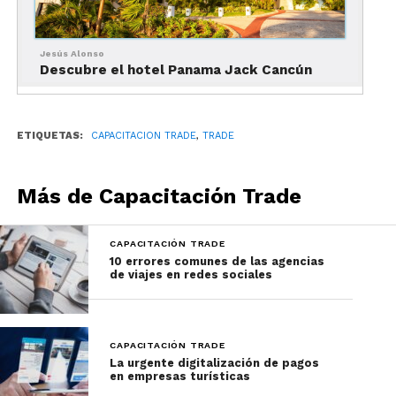
Jesús Alonso
Descubre el hotel Panama Jack Cancún
ETIQUETAS:
CAPACITACION TRADE
,
TRADE
Más de Capacitación Trade
Las
99 Juniors Suites king o doble
cuentan con 61
metros cuadrados de lujo y confort. En su diseño
sobresale su baño con detalles de mármol y su
CAPACITACIÓN TRADE
terraza o balcón amueblado. Según las
10 errores comunes de las agencias
de viajes en redes sociales
necesidades del huésped puede solicitar con una
cama king o dos camas.
Las bellas panorámicas a los jardines son el
CAPACITACIÓN TRADE
La urgente digitalización de pagos
distinto de las
197 Juniors Suites vista al jardín
en empresas turísticas
King o doble
. Estas habitaciones de 61 metros