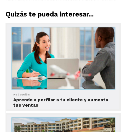
degustaciones
y
catas
guiadas por expertos en
Quizás te pueda interesar...
tequila, sommeliers y mixólogos.
7 razones para elegir el
Hilton Playa del Carmen
Redacción
Aprende a perfilar a tu cliente y aumenta
tus ventas
1. Excelente ubicación