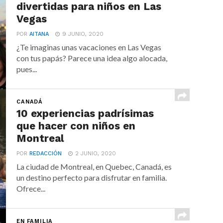
divertidas para niños en Las
Vegas
POR
AITANA
9 JUNIO, 2020
¿Te imaginas unas vacaciones en Las Vegas
con tus papás? Parece una idea algo alocada,
pues...
CANADÁ
10 experiencias padrísimas
que hacer con niños en
Montreal
POR
REDACCIÓN
2 JUNIO, 2020
La ciudad de Montreal, en Quebec, Canadá, es
un destino perfecto para disfrutar en familia.
Ofrece...
EN FAMILIA